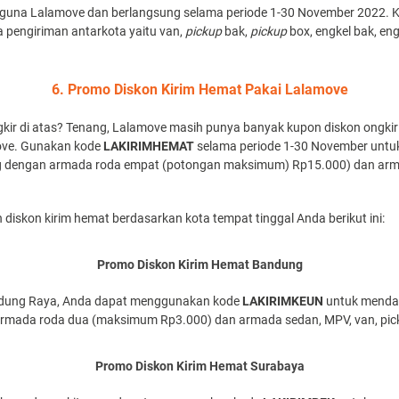
ngguna Lalamove dan berlangsung selama periode 1-30 November 2022.
a pengiriman antarkota yaitu van,
pickup
bak,
pickup
box, engkel bak, en
6. Promo Diskon Kirim Hemat Pakai Lalamove
kir di atas? Tenang, Lalamove masih punya banyak kupon diskon ongki
ove. Gunakan kode
LAKIRIMHEMAT
selama periode 1-30 November untu
g dengan armada roda empat (potongan maksimum) Rp15.000) dan ar
diskon kirim hemat berdasarkan kota tempat tinggal Anda berikut ini:
Promo Diskon Kirim Hemat Bandung
ndung Raya, Anda dapat menggunakan kode
LAKIRIMKEUN
untuk mendap
rmada roda dua (maksimum Rp3.000) dan armada sedan, MPV, van, pi
Promo Diskon Kirim Hemat Surabaya