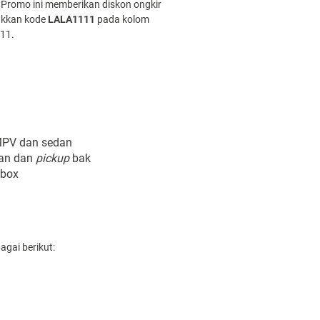
 Promo ini memberikan diskon ongkir
ukkan kode
LALA1111
pada kolom
.11.
MPV dan sedan
an dan
pickup
bak
 box
gai berikut: