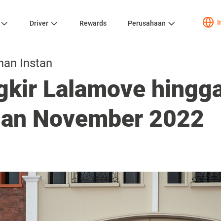
I
Driver
Rewards
Perusahaan
man Instan
gkir Lalamove hingg
ulan November 2022