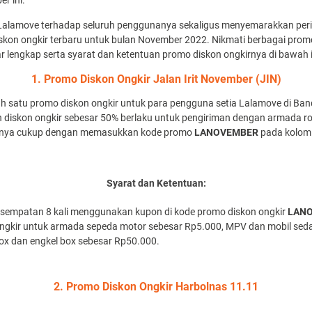
r ini.
i Lalamove terhadap seluruh penggunanya sekaligus menyemarakkan per
kon ongkir terbaru untuk bulan November 2022. Nikmati berbagai promo
 lengkap serta syarat dan ketentuan promo diskon ongkirnya di bawah i
1. Promo Diskon Ongkir Jalan Irit November (JIN)
lah satu promo diskon ongkir untuk para pengguna setia Lalamove di Ban
diskon ongkir sebesar 50% berlaku untuk pengiriman dengan armada r
ranya cukup dengan memasukkan kode promo
LANOVEMBER
pada kolom 
Syarat dan Ketentuan:
esempatan 8 kali menggunakan kupon di kode promo diskon ongkir
LAN
gkir untuk armada sepeda motor sebesar Rp5.000, MPV dan mobil sed
ox dan engkel box sebesar Rp50.000.
2. Promo Diskon Ongkir Harbolnas 11.11