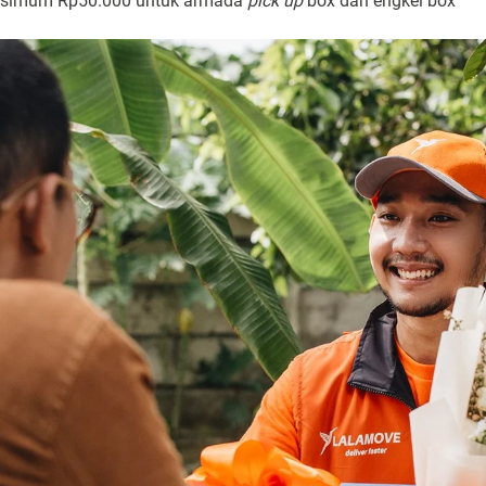
aksimum Rp50.000 untuk armada
pick up
box dan engkel box