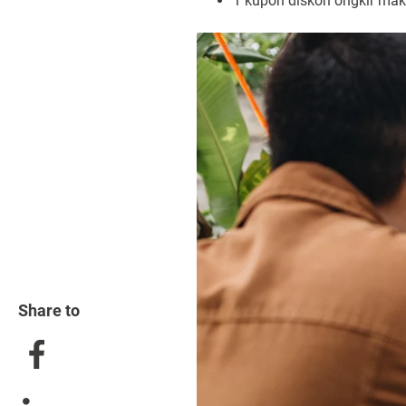
1 kupon diskon ongkir m
Share to