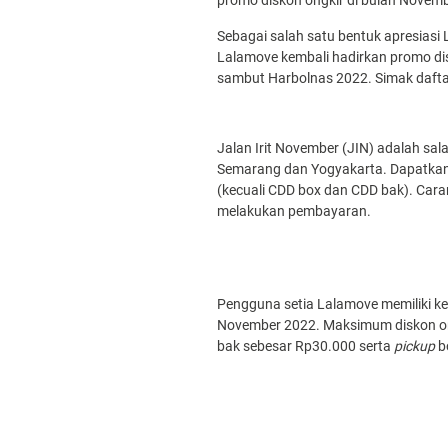
promo diskon ongkir di bulan Novembe
Sebagai salah satu bentuk apresias
Lalamove kembali hadirkan promo dis
sambut Harbolnas 2022. Simak daftar
Jalan Irit November (JIN) adalah sa
Semarang dan Yogyakarta. Dapatkan 
(kecuali CDD box dan CDD bak). Ca
melakukan pembayaran.
Pengguna setia Lalamove memiliki k
November 2022. Maksimum diskon on
bak sebesar Rp30.000 serta
pickup
b