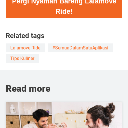
Pergi Nyaman Bareng Lalamove
Ride!
Related tags
Lalamove Ride
#SemuaDalamSatuAplikasi
Tips Kuliner
Read more