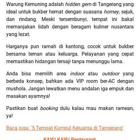
Warung Kemuning adalah
hidden gem
di Tangerang yang
ideal untuk bukber hemat dengan suasana
homey
, sejuk,
dan rindang. Meski tersembunyi, tempat ini bakal
memanjakan lidah dengan beragam kuliner nusantara
yang lezat.
Harganya pun ramah di kantong, cocok untuk bukber
bersama teman atau keluarga. Pelayanan yang cepat
memastikan hidangan tersaji tanpa menunggu lama.
Anda bisa memilih area
indoor
atau
outdoor
yang
berbeda konsep, bahkan ada VIP room ber-AC dengan
mushola. Jangan lewatkan menu andalan iga empuk dan
masakan ayamnya!
Pastikan buat
booking
dulu kalau mau makan ramean,
ya!
Baca juga: '
5 Tempat Kumpul Keluarga di Tangerang'
KAYU KAYU Restaurant