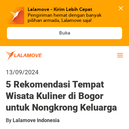
Lalamove - Kirim Lebih Cepat
Pengiriman hemat dengan banyak 
Buka
13/09/2024
5 Rekomendasi Tempat
Wisata Kuliner di Bogor
untuk Nongkrong Keluarga
By
Lalamove Indonesia