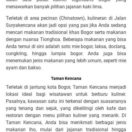
menawarkan banyak pilihan jajanan kaki lima.
Terletak di area pecinan (Chinatown), kulineran di Jalan
Suryakencana akan jadi opsi yang pas jika Anda sedang
mencari makanan tradisional khas Bogor serta makanan
dengan nuansa Tionghoa. Beberapa makanan yang bisa
Anda temui di sini adalah soto mie bogor, laksa, doclang,
cungkring, hingga lumpia bogor. Anda juga bisa
menemukan jenis makanan yang lebih umum, seperti mie
ayam dan bakso.
Taman Kencana
Terletak di jantung kota Bogor, Taman Kencana menjadi
lokasi ideal bagi wisatawan untuk berburu kuliner.
Pasalnya, kawasan satu ini terkenal dengan suasananya
yang tenang dan sejuk, yang dikelilingi oleh kafe dan
restoran dengan menu pilihan kuliner yang menarik. Di
Taman Kencana, Anda bisa menikmati berbagai jenis
makanan lho, mulai dari jajanan tradisional hingga