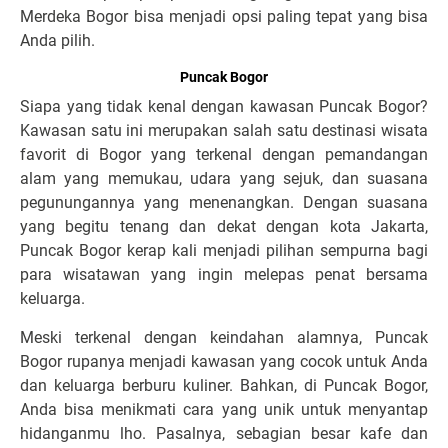
Merdeka Bogor bisa menjadi opsi paling tepat yang bisa
Anda pilih.
Puncak Bogor
Siapa yang tidak kenal dengan kawasan Puncak Bogor?
Kawasan satu ini merupakan salah satu destinasi wisata
favorit di Bogor yang terkenal dengan pemandangan
alam yang memukau, udara yang sejuk, dan suasana
pegunungannya yang menenangkan. Dengan suasana
yang begitu tenang dan dekat dengan kota Jakarta,
Puncak Bogor kerap kali menjadi pilihan sempurna bagi
para wisatawan yang ingin melepas penat bersama
keluarga.
Meski terkenal dengan keindahan alamnya, Puncak
Bogor rupanya menjadi kawasan yang cocok untuk Anda
dan keluarga berburu kuliner. Bahkan, di Puncak Bogor,
Anda bisa menikmati cara yang unik untuk menyantap
hidanganmu lho. Pasalnya, sebagian besar kafe dan