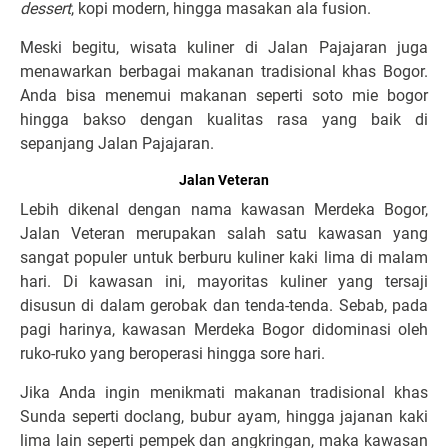
dessert
, kopi modern, hingga masakan ala fusion.
Meski begitu, wisata kuliner di Jalan Pajajaran juga
menawarkan berbagai makanan tradisional khas Bogor.
Anda bisa menemui makanan seperti soto mie bogor
hingga bakso dengan kualitas rasa yang baik di
sepanjang Jalan Pajajaran.
Jalan Veteran
Lebih dikenal dengan nama kawasan Merdeka Bogor,
Jalan Veteran merupakan salah satu kawasan yang
sangat populer untuk berburu kuliner kaki lima di malam
hari. Di kawasan ini, mayoritas kuliner yang tersaji
disusun di dalam gerobak dan tenda-tenda. Sebab, pada
pagi harinya, kawasan Merdeka Bogor didominasi oleh
ruko-ruko yang beroperasi hingga sore hari.
Jika Anda ingin menikmati makanan tradisional khas
Sunda seperti doclang, bubur ayam, hingga jajanan kaki
lima lain seperti pempek dan angkringan, maka kawasan