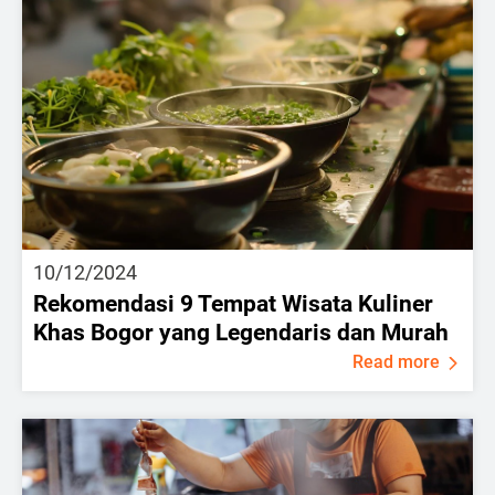
10/12/2024
Rekomendasi 9 Tempat Wisata Kuliner
Khas Bogor yang Legendaris dan Murah
Read more