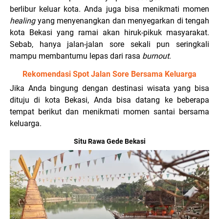
berlibur keluar kota. Anda juga bisa menikmati momen
healing
yang menyenangkan dan menyegarkan di tengah
kota Bekasi yang ramai akan hiruk-pikuk masyarakat.
Sebab, hanya jalan-jalan sore sekali pun seringkali
mampu membantumu lepas dari rasa
burnout
.
Rekomendasi Spot Jalan Sore Bersama Keluarga
Jika Anda bingung dengan destinasi wisata yang bisa
dituju di kota Bekasi, Anda bisa datang ke beberapa
tempat berikut dan menikmati momen santai bersama
keluarga.
Situ Rawa Gede Bekasi