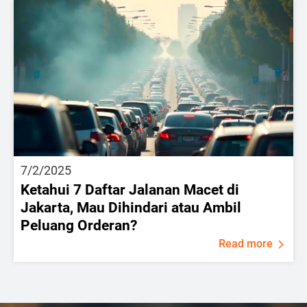
7/2/2025
Ketahui 7 Daftar Jalanan Macet di
Jakarta, Mau Dihindari atau Ambil
Peluang Orderan?
Read more