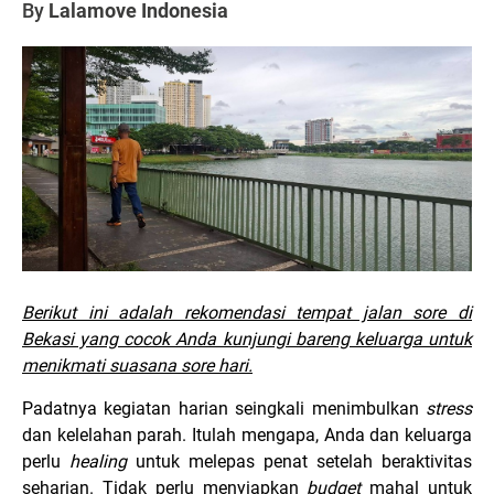
By
Lalamove Indonesia
Berikut ini adalah rekomendasi tempat jalan sore di
Bekasi yang cocok Anda kunjungi bareng keluarga untuk
menikmati suasana sore hari.
Padatnya kegiatan harian seingkali menimbulkan
stress
dan kelelahan parah. Itulah mengapa, Anda dan keluarga
perlu
healing
untuk melepas penat setelah beraktivitas
seharian. Tidak perlu menyiapkan
budget
mahal untuk