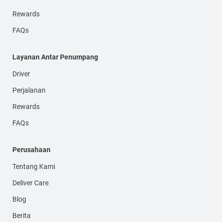
Rewards
FAQs
Layanan Antar Penumpang
Driver
Perjalanan
Rewards
FAQs
Perusahaan
Tentang Kami
Deliver Care
Blog
Berita