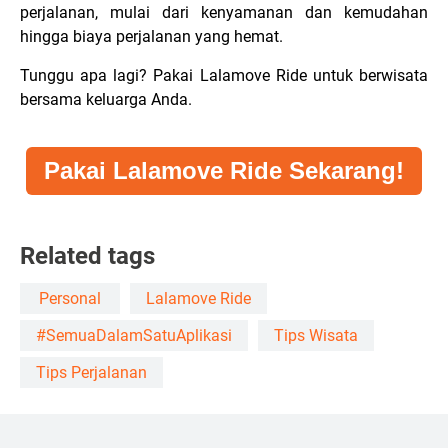
perjalanan, mulai dari kenyamanan dan kemudahan
hingga biaya perjalanan yang hemat.
Tunggu apa lagi? Pakai Lalamove Ride untuk berwisata
bersama keluarga Anda.
Pakai Lalamove Ride Sekarang!
Related tags
Personal
Lalamove Ride
#SemuaDalamSatuAplikasi
Tips Wisata
Tips Perjalanan