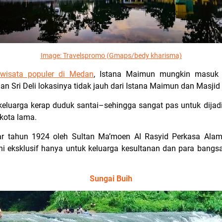
Image:
Travelspromo (Gmaps/bedy kharisma)
wisata populer di Medan
, Istana Maimun mungkin masu
n Sri Deli lokasinya tidak jauh dari Istana Maimun dan Masji
n keluarga kerap duduk santai–sehingga sangat pas untuk dijadi
 kota lama.
tar tahun 1924 oleh Sultan Ma’moen Al Rasyid Perkasa Ala
ini eksklusif hanya untuk keluarga kesultanan dan para ban
Sungai Buih