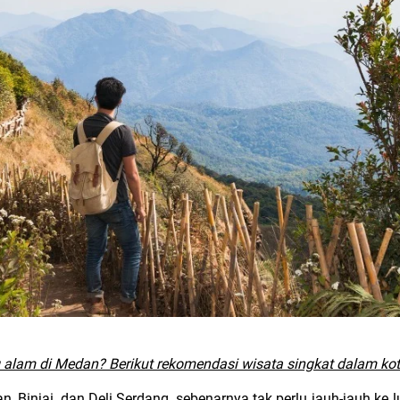
ng alam di Medan? Berikut rekomendasi wisata singkat dalam k
, Binjai, dan Deli Serdang, sebenarnya tak perlu jauh-jauh ke 