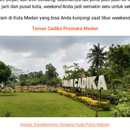
 jam dari pusat kota,
weekend
Anda jadi semakin seru untuk s
alam di Kota Medan yang bisa Anda kunjungi saat libur
weekend
Taman Cadika Pramuka Medan
Image:
Travelspromo (Gmaps/Yuda Putra Wijaya)