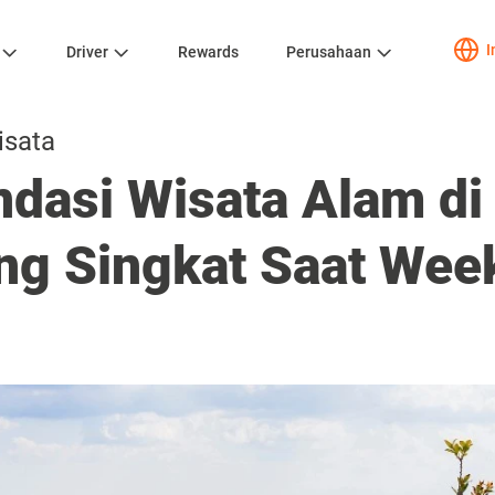
I
Driver
Rewards
Perusahaan
isata
dasi Wisata Alam d
ing Singkat Saat We