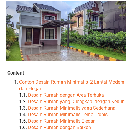
Content
Contoh Desain Rumah Minimalis 2 Lantai Modern
dan Elegan
1.1.
Desain Rumah dengan Area Terbuka
1.2.
Desain Rumah yang Dilengkapi dengan Kebun
1.3.
Desain Rumah Minimalis yang Sederhana
1.4.
Desain Rumah Minimalis Tema Tropis
1.5.
Desain Rumah Minimalis Elegan
1.6.
Desain Rumah dengan Balkon