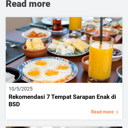
Read more
10/5/2025
Rekomendasi 7 Tempat Sarapan Enak di
BSD
Read more