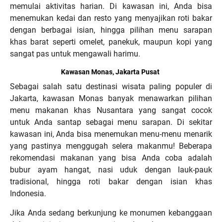
memulai aktivitas harian. Di kawasan ini, Anda bisa
menemukan kedai dan resto yang menyajikan roti bakar
dengan berbagai isian, hingga pilihan menu sarapan
khas barat seperti omelet, panekuk, maupun kopi yang
sangat pas untuk mengawali harimu.
Kawasan Monas, Jakarta Pusat
Sebagai salah satu destinasi wisata paling populer di
Jakarta, kawasan Monas banyak menawarkan pilihan
menu makanan khas Nusantara yang sangat cocok
untuk Anda santap sebagai menu sarapan. Di sekitar
kawasan ini, Anda bisa menemukan menu-menu menarik
yang pastinya menggugah selera makanmu! Beberapa
rekomendasi makanan yang bisa Anda coba adalah
bubur ayam hangat, nasi uduk dengan lauk-pauk
tradisional, hingga roti bakar dengan isian khas
Indonesia.
Jika Anda sedang berkunjung ke monumen kebanggaan