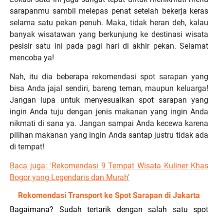
sarapanmu sambil melepas penat setelah bekerja keras
selama satu pekan penuh. Maka, tidak heran deh, kalau
banyak wisatawan yang berkunjung ke destinasi wisata
pesisir satu ini pada pagi hari di akhir pekan. Selamat
mencoba ya!
Nah, itu dia beberapa rekomendasi spot sarapan yang
bisa Anda jajal sendiri, bareng teman, maupun keluarga!
Jangan lupa untuk menyesuaikan spot sarapan yang
ingin Anda tuju dengan jenis makanan yang ingin Anda
nikmati di sana ya. Jangan sampai Anda kecewa karena
pilihan makanan yang ingin Anda santap justru tidak ada
di tempat!
Baca juga: 'Rekomendasi 9 Tempat Wisata Kuliner Khas
Bogor yang Legendaris dan Murah'
Rekomendasi Transport ke Spot Sarapan di Jakarta
Bagaimana? Sudah tertarik dengan salah satu spot