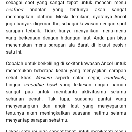
sebagai spot yang sangat tepat untuk mencari menu
seafood
andalan yang tentunya akan sangat
memanjakan lidahmu. Meski demikian, nyatanya Ancol
juga banyak digemari lho, sebagai kawasan dengan spot
sarapan terbaik. Tidak hanya menyajikan menu-menu
yang berkenaan dengan hidangan laut, Anda pun bisa
menemukan menu sarapan ala Barat di lokasi pesisir
satu ini.
Cobalah untuk berkeliling di sekitar kawasan Ancol untuk
menemukan beberapa kedai yang menyajikan sarapan
sehat khas
Western
seperti salad segar,
sandwichi,
hingga
smoothie bowl
yang terkesan ringan namun
sangat pas untuk membantu aktivitasmu selama
seharian penuh. Tak lupa, suasana pantai yang
menyenangkan dan angin laut yang menyegarkan
tentunya akan meningkatkan suasana hatimu selama
menyantap sarapan sehatmu.
Lokasi satu ini juga sangat tepat untuk menikmati menu