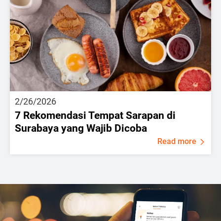
2/26/2026
7 Rekomendasi Tempat Sarapan di
Surabaya yang Wajib Dicoba
Read more