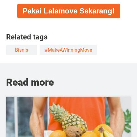
Pakai Lalamove Sekarang!
Related tags
Bisnis
#MakeAWinningMove
Read more