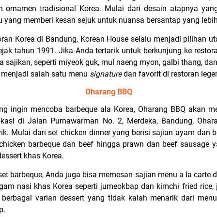
kan ornamen tradisional Korea. Mulai dari desain atapnya ya
 yang memberi kesan sejuk untuk nuansa bersantap yang leb
toran Korea di Bandung, Korean House selalu menjadi pilihan 
ejak tahun 1991. Jika Anda tertarik untuk berkunjung ke resto
 sajikan, seperti miyeok guk, mul naeng myon, galbi thang, dan
 menjadi salah satu menu
signature
dan favorit di restoran lege
Oharang BBQ
ng ingin mencoba barbeque ala Korea, Oharang BBQ akan men
lokasi di Jalan Purnawarman No. 2, Merdeka, Bandung, Oh
ik. Mulai dari set chicken dinner yang berisi sajian ayam dan
 chicken barbeque dan beef hingga prawn dan beef sausage 
essert khas Korea.
et barbeque, Anda juga bisa memesan sajian menu a la carte d
am nasi khas Korea seperti jumeokbap dan kimchi fried rice, 
a berbagai varian dessert yang tidak kalah menarik dari menu
p.