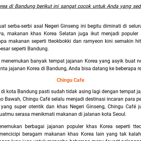
rea di Bandung berikut ini sangat cocok untuk Anda yang sed
serba-serbi asal Negeri Ginseng ini begitu diminati di seluruh
, makanan khas Korea Selatan juga ikut menjadi populer 
pa makanan seperti tteokbokki dan ramyeon kini semakin hit
besar seperti Bandung.
a menemukan banyak tempat jajanan Korea yang asyik buat 
nta jajanan Korea di Bandung, Anda bisa datang ke beberapa r
Chingu Cafe
di kota Bandung pasti sudah tidak asing lagi dengan tempat jaja
o Bawah, Chingu Café selalu menjadi destinasi incaran para pe
yang super otentik dan khas Negeri Ginseng, Chingu Café j
uatmu serasa menikmati makanan di jalanan kota Seoul.
nemukan berbagai jajanan populer khas Korea seperti tteo
mencicipi beragam makanan khas Korea lain yang tak kalah 