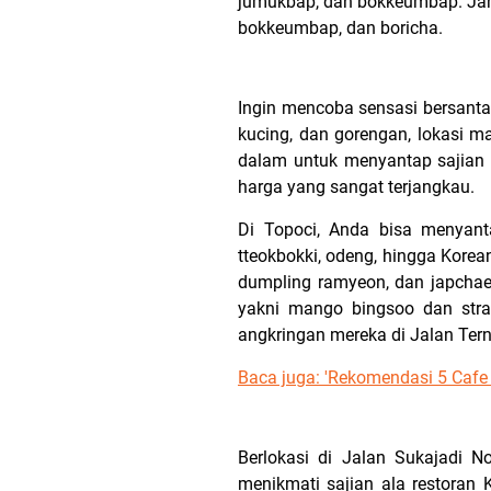
jumukbap, dan bokkeumbap. Jang
bokkeumbap, dan boricha.
Ingin mencoba sensasi bersantap
kucing, dan gorengan, lokasi ma
dalam untuk menyantap sajian 
harga yang sangat terjangkau.
Di Topoci, Anda bisa menyanta
tteokbokki, odeng, hingga Korea
dumpling ramyeon, dan japchae
yakni mango bingsoo dan straw
angkringan mereka di Jalan Tern
Baca juga: 'Rekomendasi 5 Cafe 
Berlokasi di Jalan Sukajadi N
menikmati sajian ala restora