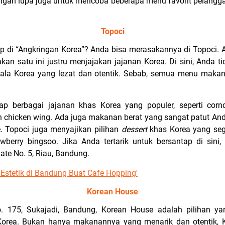
an lupa juga untuk mencoba beberapa menu favorit pelanggan
Topoci
 di “Angkringan Korea”? Anda bisa merasakannya di Topoci. Al
kan satu ini justru menjajakan jajanan Korea. Di sini, Anda 
ala Korea yang lezat dan otentik. Sebab, semua menu makan
p berbagai jajanan khas Korea yang populer, seperti corn
n chicken wing. Ada juga makanan berat yang sangat patut Anda 
. Topoci juga menyajikan pilihan
dessert
khas Korea yang se
berry bingsoo. Jika Anda tertarik untuk bersantap di sini
ate No. 5, Riau, Bandung.
Estetik di Bandung Buat Cafe Hopping'
Korean House
o. 175, Sukajadi, Bandung, Korean House adalah pilihan y
n Korea. Bukan hanya makanannya yang menarik dan otentik,