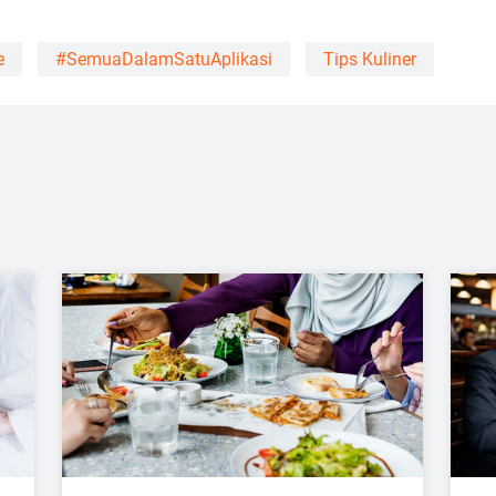
e
#SemuaDalamSatuAplikasi
Tips Kuliner