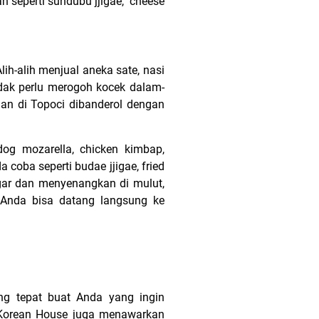
 seperti sundubu jjigae, cheese
ih-alih menjual aneka sate, nasi
tidak perlu merogoh kocek dalam-
an di Topoci dibanderol dengan
dog mozarella, chicken kimbap,
coba seperti budae jjigae, fried
gar dan menyenangkan di mulut,
, Anda bisa datang langsung ke
ang tepat buat Anda yang ingin
 Korean House juga menawarkan