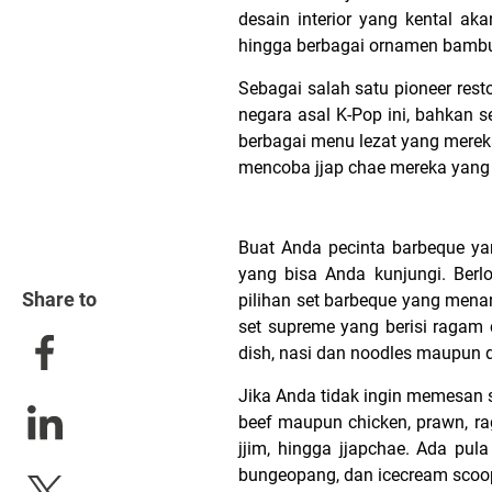
desain interior yang kental a
hingga berbagai ornamen bambu
Sebagai salah satu pioneer res
negara asal K-Pop ini, bahkan s
berbagai menu lezat yang mereka
mencoba jjap chae mereka yang
Buat Anda pecinta barbeque ya
yang bisa Anda kunjungi. Ber
Share to
pilihan set barbeque yang menar
set supreme yang berisi ragam
dish, nasi dan noodles maupun d
Jika Anda tidak ingin memesan s
beef maupun chicken, prawn, rag
jjim, hingga jjapchae. Ada pul
bungeopang, dan icecream scoo