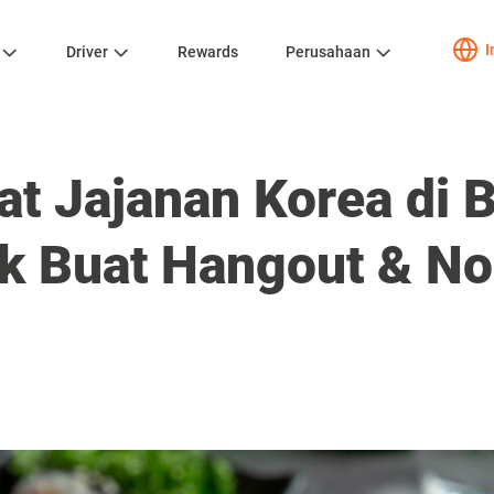
I
Driver
Rewards
Perusahaan
at Jajanan Korea di
k Buat Hangout & N