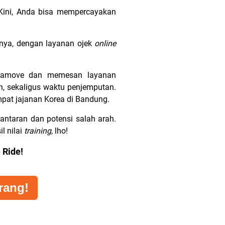
 Kini, Anda bisa mempercayakan
alnya, dengan layanan ojek
online
alamove dan memesan layanan
n, sekaligus waktu penjemputan.
empat jajanan Korea di Bandung.
ntaran dan potensi salah arah.
l nilai
training
, lho!
 Ride!
rang!