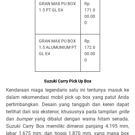
GRAN MAX PU BOX
Rp.
1.5 PT GL E4
171.0
00.00
0
GRAN MAX PU BOX
Rp.
1.5 ALUMUNIUM PT
172.6
GL E4
00.00
0
Suzuki Carry Pick Up Box
Kendaraan niaga legendaris satu ini tentunya masuk ke
dalam rekomendasi mobil pick up box yang patut Anda
pertimbangkan. Desain yang tangguh dan keren dapat
terlihat dari sisi eksterior, khususnya pada tampilan
grille
dan
bumper
yang dibalut dengan warna hitam senada.
Suzuki Carry Box memiliki dimensi panjang 4.195 mm,
lebar 1.675 mm, dan tinggi 1.870 mm, yang mana box