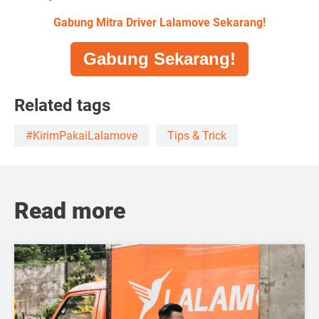
Gabung Mitra Driver Lalamove Sekarang!
Gabung Sekarang!
Related tags
#KirimPakaiLalamove
Tips & Trick
Read more