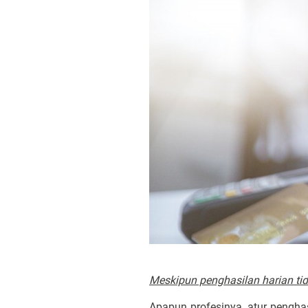
Meskipun penghasilan harian tidak
Apapun profesinya, atur penghas