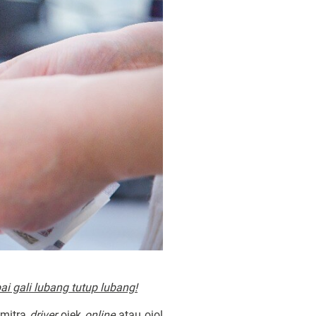
ai gali lubang tutup lubang!
 mitra
driver
ojek
online
atau ojol