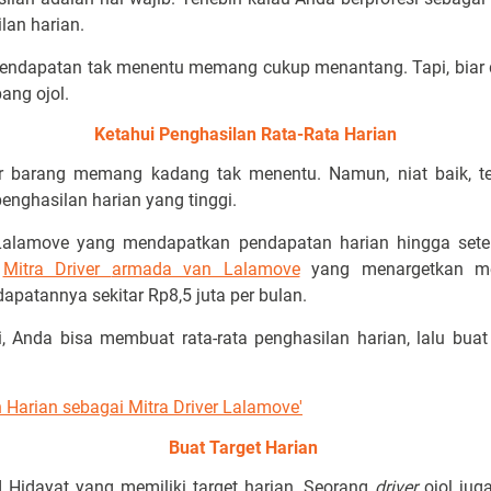
lan harian.
ndapatan tak menentu memang cukup menantang. Tapi, biar du
bang ojol.
Ketahui Penghasilan Rata-Rata Harian
r barang memang kadang tak menentu. Namun, niat baik, t
ghasilan harian yang tinggi.
er Lalamove yang mendapatkan pendapatan harian hingga seten
g
Mitra Driver
armada van Lalamove
yang menargetkan me
apatannya sekitar Rp8,5 juta per bulan.
i, Anda bisa membuat rata-rata penghasilan harian, lalu bu
Harian sebagai Mitra Driver Lalamove'
Buat Target Harian
idayat yang memiliki target harian. Seorang
driver
ojol jug