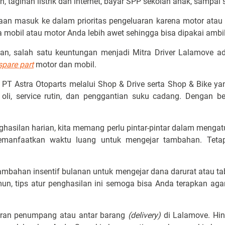
an, tagihan listrik dan internet, bayar SPP sekolah anak, sampai
araan masuk ke dalam prioritas pengeluaran karena motor atau
 mobil atau motor Anda lebih awet sehingga bisa dipakai ambi
n, salah satu keuntungan menjadi Mitra Driver
Lalamove a
spare part
motor dan mobil.
PT Astra Otoparts melalui Shop & Drive serta Shop & Bike 
oli, service rutin, dan penggantian suku cadang. Dengan beg
hasilan harian, kita memang perlu pintar-pintar dalam mengatur
emanfaatkan waktu luang untuk mengejar tambahan. Tetapi
ambahan insentif bulanan untuk mengejar dana darurat atau t
, tips atur penghasilan ini semoga bisa Anda terapkan ag
eran penumpang atau antar barang
(delivery)
di Lalamove. Hi