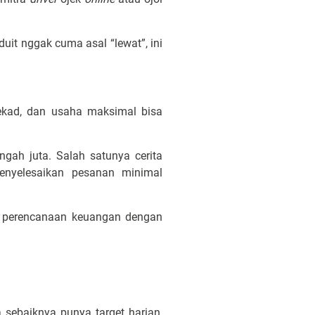
it nggak cuma asal “lewat”, ini
ekad, dan usaha maksimal bisa
gah juta. Salah satunya cerita
nyelesaikan pesanan minimal
at perencanaan keuangan dengan
a sebaiknya punya target harian,