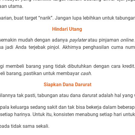
rjaan utama.
rian, buat target “narik”. Jangan lupa lebihkan untuk tabunga
Hindari Utang
i semakin mudah dengan adanya
paylater
atau pinjaman
online
isa jadi Anda terjebak pinjol. Akhirnya penghasilan cuma nu
lagi membeli barang yang tidak dibutuhkan dengan cara kred
eli barang, pastikan untuk membayar
cash.
Siapkan Dana Darurat
lannya tak pasti, tabungan atau dana darurat adalah hal yang 
ala keluarga sedang sakit dan tak bisa bekerja dalam beberapa
setiap harinya. Untuk itu, konsisten menabung setiap hari un
ipada tidak sama sekali.