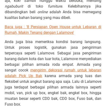
aja, kok! Sambil nunggu waktu berbuka, mending
ngabuburit
di toko
furniture.
Kelebihannya jika
dibandingkan beli
online
adalah Anda bisa memegang
kualitas bahan barang yang mau dibeli.
Baca juga : '8 Persiapan Open House untuk Lebaran di
Rumah, Makin Tenang dengan Lalamove'
Anda juga bisa memeriksa kondisi barang langsung.
Untuk proses logistik, gunakan jasa pengiriman
terpercaya seperti Lalamove. Sebagai jasa pengiriman
barang dalam kota dan luar kota, Lalamove menyediakan
berbagai pilihan armada roda empat. Armada yang
sangat cocok
mengirim dekorasi rumah untuk lebaran
adalah Pick Up Bak
karena armada yang luas dan
fleksibel untuk angkut barang apa saja. Lalu di Lalamove
juga terdapat berbagai pilihan armada lainnya seperti
mobil, van, pick up box, engkel bak, engkel box, hingga
muatan besar seperti CDD bak, CDD box, Fuso bak, dan
Fuso box.