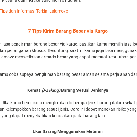
lik usaha dan mereka yang ingin pindahan.
 Tips dan Informasi Terkini Lalamove'
7 Tips Kirim Barang Besar via Kargo
asa pengiriman barang besar via kargo, pastikan kamu memilih jasa log
dan penanganan khusus. Beruntung, saat ini kamu juga bisa mengguna
alamove menyediakan armada besar yang dapat memuat kebutuhan pengi
a kamu coba supaya pengiriman barang besar aman selama perjalanan dan
Kemas
(Packing)
Barang Sesuai Jenisnya
. Jika kamu berencana mengirimkan beberapa jenis barang dalam sekali
an kelompokkan barang sesuai jenis. Cara ini dapat menekan risiko yang 
ng yang dapat menyebabkan kerusakan pada barang lain.
Ukur Barang Menggunakan Meteran