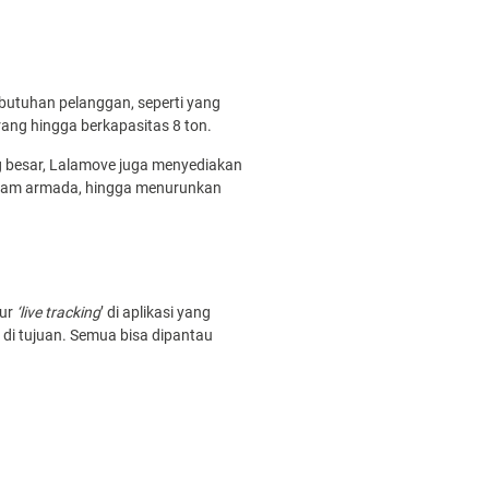
ebutuhan pelanggan, seperti yang
ang hingga berkapasitas 8 ton.
 besar, Lalamove juga menyediakan
am armada, hingga menurunkan
tur
‘live tracking
’ di aplikasi yang
di tujuan. Semua bisa dipantau