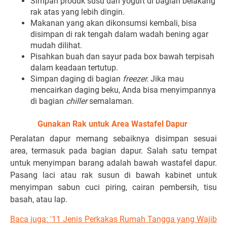
Simpan produk susu dan yogurt di bagian belakang
rak atas yang lebih dingin.
Makanan yang akan dikonsumsi kembali, bisa
disimpan di rak tengah dalam wadah bening agar
mudah dilihat.
Pisahkan buah dan sayur pada box bawah terpisah
dalam keadaan tertutup.
Simpan daging di bagian
freezer.
Jika mau
mencairkan daging beku, Anda bisa menyimpannya
di bagian
chiller
semalaman.
Gunakan Rak untuk Area Wastafel Dapur
Peralatan dapur memang sebaiknya disimpan sesuai
area, termasuk pada bagian dapur. Salah satu tempat
untuk menyimpan barang adalah bawah wastafel dapur.
Pasang laci atau rak susun di bawah kabinet untuk
menyimpan sabun cuci piring, cairan pembersih, tisu
basah, atau lap.
Baca juga: '11 Jenis Perkakas Rumah Tangga yang Wajib