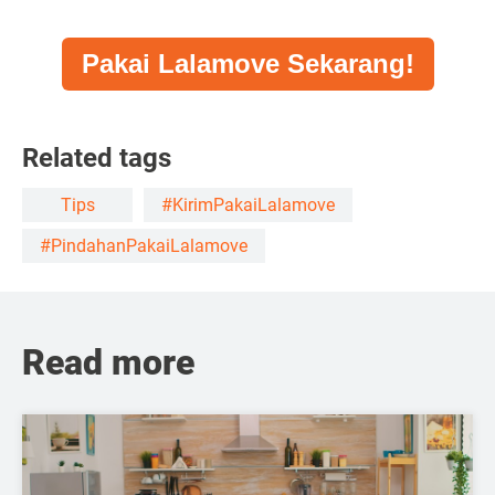
Pakai Lalamove Sekarang!
Related tags
Tips
#KirimPakaiLalamove
#PindahanPakaiLalamove
Read more