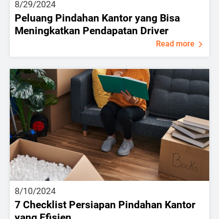
8/29/2024
Peluang Pindahan Kantor yang Bisa
Meningkatkan Pendapatan Driver
Read more
8/10/2024
7 Checklist Persiapan Pindahan Kantor
yang Efisien