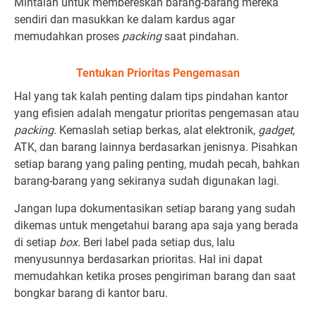
Mintalah untuk membereskan barang-barang mereka
sendiri dan masukkan ke dalam kardus agar
memudahkan proses
packing
saat pindahan.
Tentukan Prioritas Pengemasan
Hal yang tak kalah penting dalam tips pindahan kantor
yang efisien adalah mengatur prioritas pengemasan atau
packing.
Kemaslah setiap berkas, alat elektronik,
gadget,
ATK, dan barang lainnya berdasarkan jenisnya. Pisahkan
setiap barang yang paling penting, mudah pecah, bahkan
barang-barang yang sekiranya sudah digunakan lagi.
Jangan lupa dokumentasikan setiap barang yang sudah
dikemas untuk mengetahui barang apa saja yang berada
di setiap
box.
Beri label pada setiap dus, lalu
menyusunnya berdasarkan prioritas. Hal ini dapat
memudahkan ketika proses pengiriman barang dan saat
bongkar barang di kantor baru.