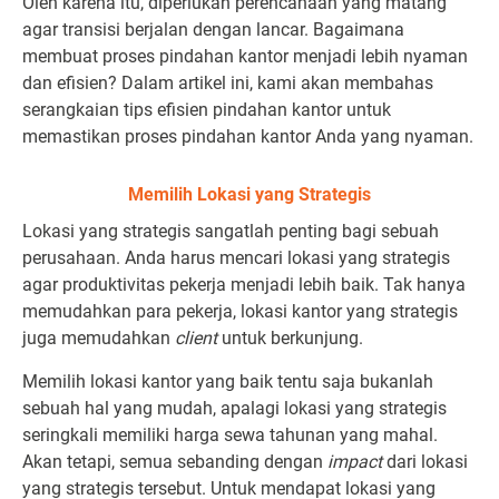
Oleh karena itu, diperlukan perencanaan yang matang
agar transisi berjalan dengan lancar. Bagaimana
membuat proses pindahan kantor menjadi lebih nyaman
dan efisien? Dalam artikel ini, kami akan membahas
serangkaian tips efisien pindahan kantor untuk
memastikan proses pindahan kantor Anda yang nyaman.
Memilih Lokasi yang Strategis
Lokasi yang strategis sangatlah penting bagi sebuah
perusahaan. Anda harus mencari lokasi yang strategis
agar produktivitas pekerja menjadi lebih baik. Tak hanya
memudahkan para pekerja, lokasi kantor yang strategis
juga memudahkan
client
untuk berkunjung.
Memilih lokasi kantor yang baik tentu saja bukanlah
sebuah hal yang mudah, apalagi lokasi yang strategis
seringkali memiliki harga sewa tahunan yang mahal.
Akan tetapi, semua sebanding dengan
impact
dari lokasi
yang strategis tersebut. Untuk mendapat lokasi yang