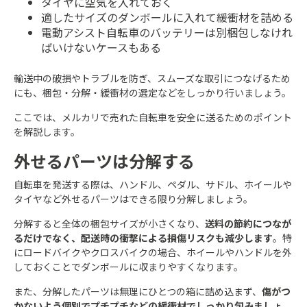
タイヤに空気を入れておく
適したサイズのダンボールに入れて緩衝材を詰める
電動アシスト自転車のバッテリーは別梱包しなけれ
ばいけないケースもある
輸送中の破損やトラブルを防ぎ、スムーズな取引につなげるため
にも、梱包・分解・緩衝材の選定などをしっかり行いましょう。
ここでは、メルカリで売れた自転車を安全に送るためのポイント
を解説します。
外せるパーツは分解する
自転車を発送する際は、ハンドル、ペダル、サドル、ホイールや
タイヤなど外せるパーツはできる限り分解しましょう。
分解すると全体の梱包サイズが小さくなり、
送料の節約につなが
るだけでなく、配送時の衝撃による損傷リスクも減少します
。特
にロードバイクやクロスバイクの場合、ホイールやハンドルを外
しておくことでダンボールに収まりやすくなります。​
また、分解したパーツは無理にひとつの箱に詰め込まず、
傷がつ
かないよう個別でプチプチなどの緩衝材でしっかり包みましょ