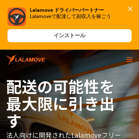
Lalamove ドライバーパートナー
Lalamoveで配達して副収入を稼ごう
インストール
配送の可能性を
最大限に引き出
す
法人向けに開発されたLalamoveフリー