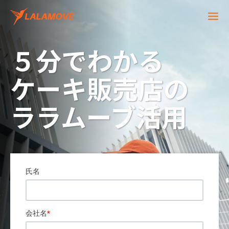
５分でわかる
ケーキ販売店の
ララムーブ活用
氏名
会社名
*