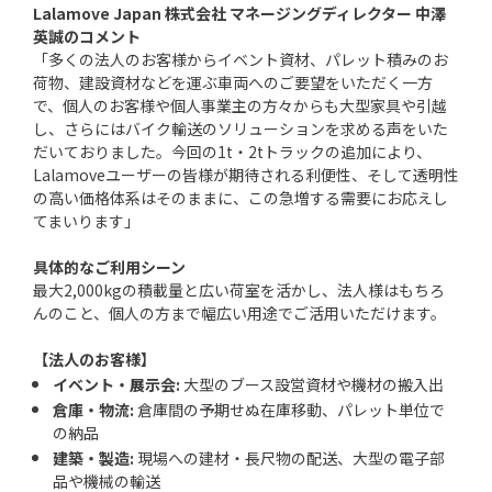
Lalamove Japan 株式会社 マネージングディレクター 中澤
英誠のコメント
「多くの法人のお客様からイベント資材、パレット積みのお
荷物、建設資材などを運ぶ車両へのご要望をいただく一方
で、個人のお客様や個人事業主の方々からも大型家具や引越
し、さらにはバイク輸送のソリューションを求める声をいた
だいておりました。今回の1t・2tトラックの追加により、
Lalamoveユーザーの皆様が期待される利便性、そして透明性
の高い価格体系はそのままに、この急増する需要にお応えし
てまいります」
具体的なご利用シーン
最大2,000kgの積載量と広い荷室を活かし、法人様はもちろ
んのこと、個人の方まで幅広い用途でご活用いただけます。
【法人のお客様】
イベント・展示会:
大型のブース設営資材や機材の搬入出
倉庫・物流:
倉庫間の予期せぬ在庫移動、パレット単位で
の納品
建築・製造:
現場への建材・長尺物の配送、大型の電子部
品や機械の輸送