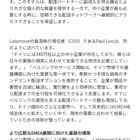
す。このモデルは、配達パートナーに副収入を得る機会とよ
り大きな個人的な裁量を提供する一方で、中小企業が最も必
要とする時に、信頼できる配送ネットワークへ継続的にアク
セスできることを保証します 。
Lalamoveの最高執行責任者（COO）であるPaul Looは、次
のように述べています。
「ドイツには340万社以上の中小企業が存在しており、彼らは
日々の業務の現実に合わせて拡張できる物流を必要としてい
ます 。」「ベルリンでのサービス開始は、ドイツ市場での基
盤構築に向けた重要な第一歩です。柔軟かつ手頃な価格のオ
ンデマンド配送オプションを提供することで、企業が商品や
書類を迅速に輸送し、繁忙期をより効率的に管理し、集荷か
ら配達までの全行程を可視化できるよう支援します。すでに
ベルリンでの運営を支える配達パートナーの数も増加してお
り、ドイツ国内のさらなる都市へ、そして将来的にはEMEA地
域全体へと拡大していく中で、現地の需要に合わせて成長し
ていくための体制が整っています。」
より広範なEMEA展開に向けた基盤の構築
ドイツ市場への参入による勢いを活かし、Lalamoveはドイツ