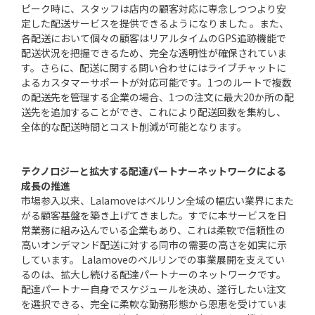
ピーク時に、スタッフは店内の顧客対応に専念しつつより安
定した配送サービスを提供できるようになりました 。また、
各配送において個々の顧客はリアルタイムのGPS追跡機能で
配送状況を把握できるため、完全な透明性が確保されていま
す。さらに、配送に関する問い合わせにはライブチャットに
よるカスタマーサポートが対応可能です。1つのルートで複数
の配送先を管理する企業の場合、1つの注文に最大20か所の配
送先を追加することができ、これにより配送回数を集約し、
全体的な配送時間とコスト削減が可能となります。
テクノロジーと拡大する配達パートナーネットワークによる
成長の推進
市場参入以来、Lalamoveはベルリン全域の幅広い業界にまた
がる顧客基盤を築き上げてきました。すでに本サービスを日
常業務に組み込んでいる企業もあり、これは柔軟で信頼性の
高いオンデマンド配送に対する同市の需要の高さを如実に示
しています。 Lalamoveのベルリンでの事業展開を支えてい
るのは、拡大し続ける配達パートナーのネットワークです。
配達パートナー自身でスケジュールを決め、遂行したい注文
を選択できる、完全に柔軟な勤務形態から恩恵を受けていま