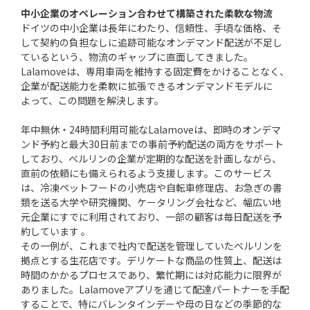
中小企業のオペレーション合わせて構築された柔軟な物流
ドイツの中小企業は長年にわたり、信頼性、手頃な価格、そ
して契約の負担なしに追跡可能なオンデマンド配送が不足し
ているという、物流のギャップに直面してきました。
Lalamoveは、専用車両を維持する固定費をかけることなく、
企業が配送能力を柔軟に拡張できるオンデマンドモデルに
よって、この問題を解決します。
年中無休・24時間利用可能なLalamoveは、即時のオンデマ
ンド予約と最大30日前までの事前予約配送の両方をサポート
しており、ベルリンの企業が定期的な配送を計画しながら、
直前の依頼にも備えられるよう支援します。このサービス
は、冷凍ペットフードの小売店や自転車修理店、お急ぎの書
類を送る大学や研究機関、ケータリング会社など、幅広い地
元企業にすでに利用されており、一部の顧客は毎日配送を予
約しています 。
その一例が、これまで社内で配送を管理していたベルリンを
拠点とする生花店です。デリケートな商品の性質上、配送は
時間のかかるプロセスであり、繁忙期には対応能力に限界が
ありました。Lalamoveアプリを通じて配達パートナーを手配
することで、特にバレンタインデーや母の日などの季節的な