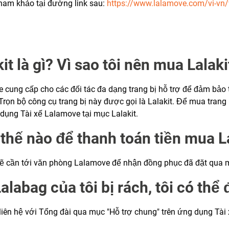
tham khảo tại đường link sau:
https://www.lalamove.com/vi-v
it là gì? Vì sao tôi nên mua Lalaki
ung cấp cho các đối tác đa dạng trang bị hỗ trợ để đảm bảo t
 Trọn bộ công cụ trang bị này được gọi là Lalakit. Để mua trang 
 dụng Tài xế Lalamove tại mục Lalakit.
thế nào để thanh toán tiền mua L
sẽ cần tới văn phòng Lalamove để nhận đồng phục đã đặt qua m
Lalabag của tôi bị rách, tôi có thể
 liên hệ với Tổng đài qua mục "Hỗ trợ chung" trên ứng dụng Tài x