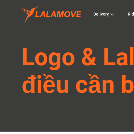
Delivery
Rid
Logo & La
điều cần b