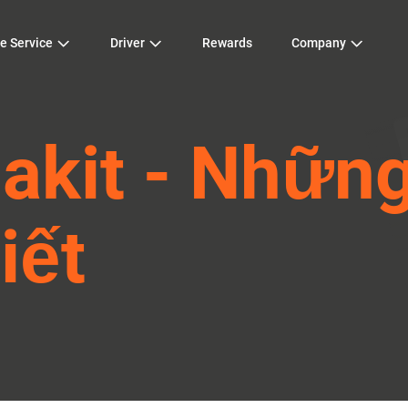
e Service
Driver
Rewards
Company
lakit - Nhữn
iết