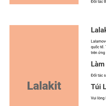
Đối tác 
Lalak
Lalamove c
quốc tế.
trên ứng
Làm 
Đối tác 
Lalakit
Túi 
Vui lòng