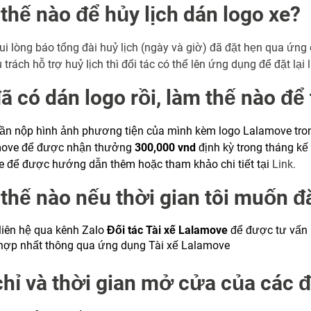
thế nào để hủy lịch dán logo xe?
vui lòng báo tổng đài huỷ lịch (ngày và giờ) đã đặt hẹn qua ứng
trách hỗ trợ huỷ lịch thì đối tác có thể lên ứng dụng để đặt lại 
đã có dán logo rồi, làm thế nào để
cần nộp hình ảnh phương tiện của mình kèm logo Lalamove tro
move để được nhận thưởng
300,000 vnd
định kỳ trong tháng kế
 để được hướng dẫn thêm hoặc tham khảo chi tiết tại
Link.
thế nào nếu thời gian tôi muốn đă
 liên hệ qua kênh Zalo
Đối tác Tài xế Lalamove
để được tư vấn 
 hợp nhất thông qua ứng dụng Tài xế Lalamove
chỉ và thời gian mở cửa của các 