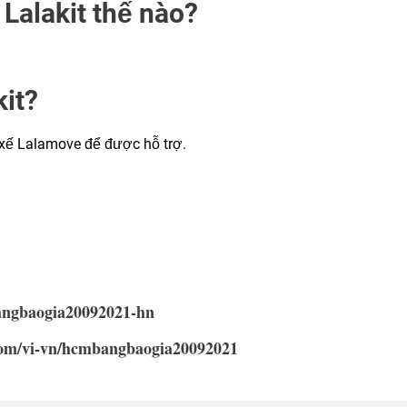
 Lalakit thế nào?
kit?
ế Lalamove để được hỗ trợ.
bangbaogia20092021-hn
com/vi-vn/hcmbangbaogia20092021