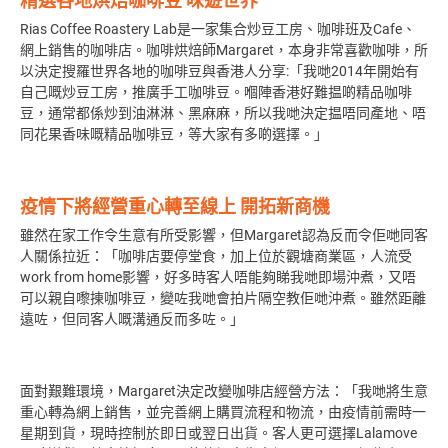
精選各地烘焙咖啡豆 味遊世界
Rias Coffee Roastery Lab是一家集合炒豆工房、咖啡班及Cafe、
網上銷售的咖啡店。咖啡烘焙師Margaret，本身非常喜歡咖啡，所
以決定搜羅世界各地的咖啡豆與香港人分享:「我哋2014年開始有
自己嘅炒豆工房，推廣手工咖啡豆。嗰陣香港好難揾啲精品咖啡
豆，通常都係炒到油淋淋、黑麻麻，所以我哋決定揾唔同產地、唔
同花果香味嘅精品咖啡豆，等大家有多啲選擇。」
疫情下將經營重心轉至線上 開拓新商機
雖然在家工作令生意有所受影響，但Margaret認為反而令佢哋同客
人關係拉近：「咖啡店要停堂食，加上位於觀塘商業區，人流受
work from home影響，好多時客人唔能夠睇我哋即場沖煮，又唔
可以親自嚟㨂咖啡豆，變咗我哋會拍片隔空教佢哋沖煮。雖然距離
遠咗，但同客人嘅溝通反而多咗。」
面對艱難環境，Margaret決定改變咖啡店經營方法：「我哋將生意
重心轉為網上銷售，並完善網上購買流程和物流，由疫情前需時一
星期到貨，現時控制於即日或翌日出貨。客人更可選擇Lalamove