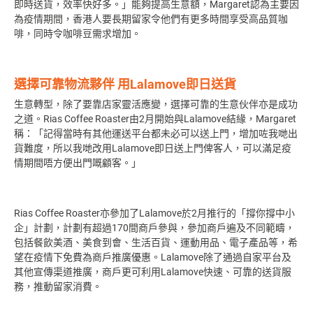
即時送貨，效率快好多。」能夠提高生意額，Margaret認為主要因
為疫情期間，香港人要長期留家令他們有更多時間享受高品質咖
啡，同時令咖啡豆需求增加。
選擇可靠物流夥伴 用Lalamove即日送貨
生意轉型，除了要靠店家靈活應變，選擇可靠的生意伙伴亦是成功
之道。Rias Coffee Roaster由2月開始與Lalamove結緣，Margaret
稱：「記得當時有其他運送平台都未必可以送上門，增加咗我哋出
貨難度，所以我哋改用Lalamove即日送上門俾客人，可以滿足疫
情期間唔方便出門嘅顧客。」
Rias Coffee Roaster亦參加了Lalamove於2月推行的「撐你撐中小
企」計劃，計劃有超過170間商戶參與，參加商戶遍及不同範疇，
包括餐飲美酒、美食到會、生活百貨、運動用品、電子產品等，希
望在疫情下免費為商戶推廣優惠。Lalamove除了通過自家平台及
其他宣傳渠道推廣，商戶更可利用Lalamove快速、可靠的送貨服
務，推動留家消費。