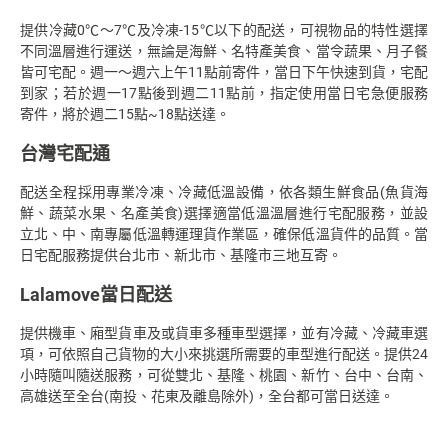
提供冷藏0℃～7℃及冷凍-15℃以下的配送，可視物品的特性選擇
不同溫層進行運送，無論是海鮮、名特產美食、當令蔬果、月子餐
皆可宅配。週一～週六上午11點前寄件，當日下午快速到貨，宅配
到家；若於週一17點後到週二11點前，指定使用當日宅急便服務
寄件，將於週二15點~18點送達。
台灣宅配通
配送全程採用專業冷凍、冷藏低溫設備，依各類生鮮食品(魚貨海
鮮、蔬菜水果、名產美食)選擇適當低溫溫層進行宅配服務，並設
立北、中、南專屬低溫轉運理貨作業區，確保低溫貨件的品質。當
日宅配服務提供台北市、新北市、基隆市三地互寄。
Lalamove當日配送
提供機車、廂型貨車及或貨車多種車型選擇，並有冷藏、冷藏車選
項，可依照自己貨物的大小來挑選所需要的車型進行配送。提供24
小時隨叫隨送服務，可從雙北、基隆、桃園、新竹、台中、台南、
高雄送至全台(南投、花東及離島除外)，全台都可當日送達。