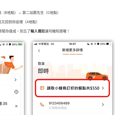
姐（B地點）→ 第二站鄭先生（C地點）
站又回到你這裡（A地點）
時幫你達成，別忘了
輸入備註
讓司機知道喔！