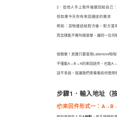
2．從他人手上取件後運回給自己
但如果今天你有來回運送的需求
例如：
貨物運送給對方後，
對方當
而怎樣能不需叫兩張單，讓同一位司
很簡單！其實只要善用Lalamov
不僅能A→B→A的來回送件，也能A→
話不多說，就讓我們來看看如何使用
步驟1．輸入地址（
📦來回件形式一：
A→B
假如我現在人在
A地點
，用手提箱裝