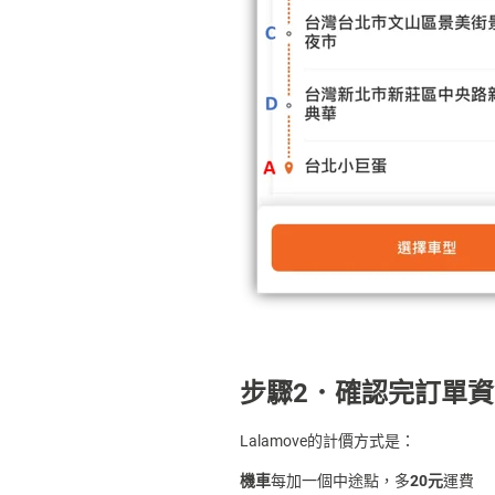
步驟2．確認完訂單
Lalamove的計價方式是：
機車
每加一個中途點，多
20元
運費