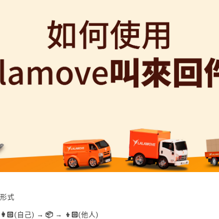
的形式
：
👩🏻
(自己)
→ 📦 → 👦🏻
(他人)