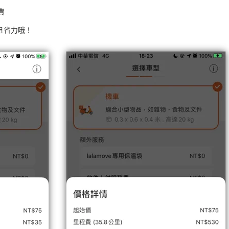
費
且省力哦！