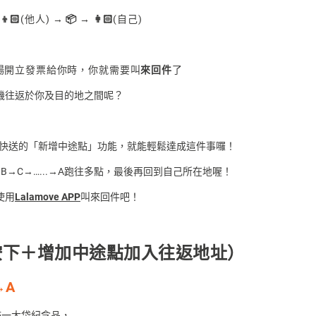
：
👦🏻
(他人)
→ 📦 → 👩🏻
(自己)
場開立發票給你時，你就需要叫
來回件
了
機往返於你及目的地之間呢？
e啦啦快送的「新增中途點」功能，就能輕鬆達成這件事囉！
B→C→…...→A跑往多點，最後再回到自己所在地喔！
使用
Lalamove APP
叫來回件吧！
按下＋增加中途點加入往返地址）
→A
滿一大袋紀念品，