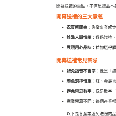
開幕送禮的重點，不僅是禮品本
開幕送禮的三大意義
祝賀新開始
：象徵事業起
維繫人脈情誼
：透過贈禮
展現用心品味
：禮物選得
開幕送禮常見禁忌
避免諧音不吉字
：像是「
顏色選擇慎重
：紅、金最
避免禁忌數字
：像是數字「
產業禁忌不同
：每個產業
以下是各產業避免送禮的