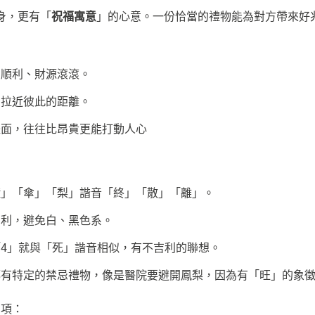
身，更有「
祝福寓意
」的心意。一份恰當的禮物能為對方帶來好
步順利、財源滾滾。
，拉近彼此的距離。
體面，往往比昂貴更能打動人心
鐘」「傘」「梨」諧音「終」「散」「離」。
吉利，避免白、黑色系。
4」就與「死」諧音相似，有不吉利的聯想。
都有特定的禁忌禮物，像是醫院要避開鳳梨，因為有「旺」的象
品項：