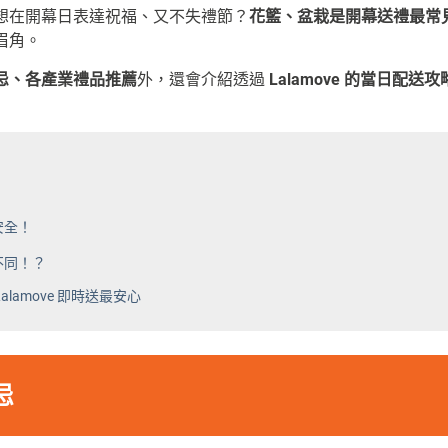
想在開幕日表達祝福、又不失禮節？
花籃、盆栽是開幕送禮最常
眉角。
忌、各產業禮品推薦
外，還會介紹透過
Lalamove 的當日配送攻
安全！
不同！？
lamove 即時送最安心
忌