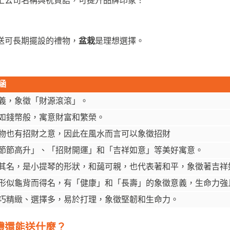
上公司名稱與祝賀語，可提升品牌印象！
送可長期擺設的禮物，
盆栽
是理想選擇。
涵
義，象徵「財源滾滾」。
如錢幣般，寓意財富和繁榮。
物也有招財之意，因此在風水而言可以象徵招財
節節高升」、「招財開運」和「吉祥如意」等美好寓意。
其名，是小提琴的形狀，
和藹可親，也代表著和平，象徵著吉祥
形似龜背而得名，有「健康」和「長壽」的象徵意義，生命力強
巧精緻、選擇多，易於打理，象徵堅韌和生命力。
禮還能送什麼？