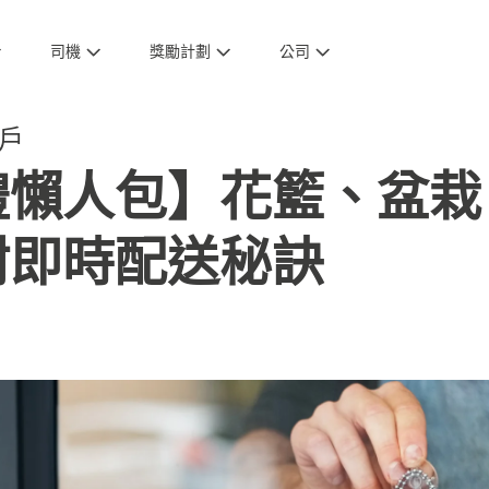
司機
獎勵計劃
公司
戶
禮懶人包】花籃、盆栽
附即時配送秘訣