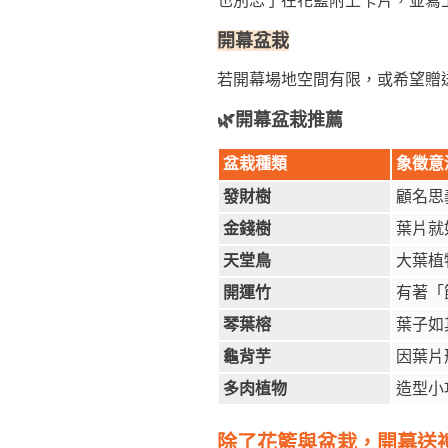
也別忘了在花籃附上卡片，並寫
開幕盆栽
若開幕場地空間有限，或希望贈
🌿開幕盆栽推薦
盆栽種類
象徵意
發財樹
顧名思
金錢樹
葉片就
天堂鳥
大葉植
開運竹
有著「
琴葉榕
葉子如
龜背芋
因葉片
多肉植物
造型小
除了花籃與盆栽，開幕送