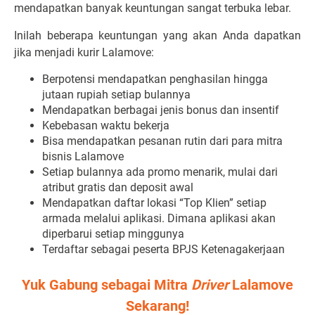
mendapatkan banyak keuntungan sangat terbuka lebar.
Inilah beberapa keuntungan yang akan Anda dapatkan
jika menjadi kurir Lalamove:
Berpotensi mendapatkan penghasilan hingga
jutaan rupiah setiap bulannya
Mendapatkan berbagai jenis bonus dan insentif
Kebebasan waktu bekerja
Bisa mendapatkan pesanan rutin dari para mitra
bisnis Lalamove
Setiap bulannya ada promo menarik, mulai dari
atribut gratis dan deposit awal
Mendapatkan daftar lokasi “Top Klien” setiap
armada melalui aplikasi. Dimana aplikasi akan
diperbarui setiap minggunya
Terdaftar sebagai peserta BPJS Ketenagakerjaan
Yuk Gabung sebagai Mitra
Driver
Lalamove
Sekarang!