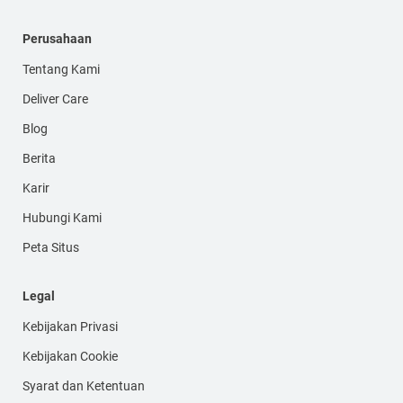
Perusahaan
Tentang Kami
Deliver Care
Blog
Berita
Karir
Hubungi Kami
Peta Situs
Legal
Kebijakan Privasi
Kebijakan Cookie
Syarat dan Ketentuan