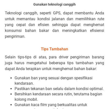
Gunakan teknologi canggih
Teknologi canggih, seperti GPS, dapat membantu Anda
untuk memantau kondisi jalanan dan memilihkan rute
yang cepat dan efisien sehingga dapat menghemat
konsumsi bahan bakar dan meningkatkan efisiensi
pengiriman.
Tips Tambahan
Selain tips-tips di atas, para driver pengiriman barang
juga harus mengetahui beberapa tips tambahan yang
dapat Anda terapkan untuk menghemat bahan bakar:
Gunakan ban yang sesuai dengan spesifikasi
kendaraan.
Pastikan tekanan ban selalu dalam kondisi optimal.
Bersihkan kendaraan secara rutin, terutama bagian
kolong mobil.
Gunakan kaca film yang berkualitas untuk