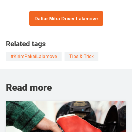
Daftar Mitra Driver Lalamove
Related tags
#KirimPakaiLalamove
Tips & Trick
Read more