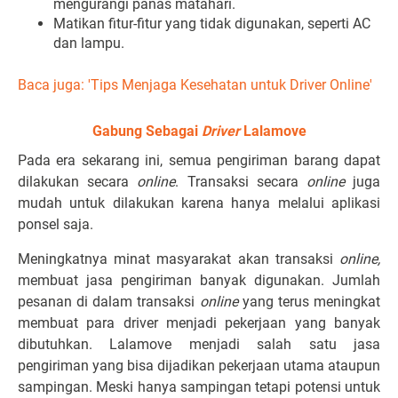
mengurangi panas matahari.
Matikan fitur-fitur yang tidak digunakan, seperti AC
dan lampu.
Baca juga: 'Tips Menjaga Kesehatan untuk Driver Online'
Gabung Sebagai
Driver
Lalamove
Pada era sekarang ini, semua pengiriman barang dapat
dilakukan secara
online
. Transaksi secara
online
juga
mudah untuk dilakukan karena hanya melalui aplikasi
ponsel saja.
Meningkatnya minat masyarakat akan transaksi
online,
membuat jasa pengiriman banyak digunakan. Jumlah
pesanan di dalam transaksi
online
yang terus meningkat
membuat para driver menjadi pekerjaan yang banyak
dibutuhkan. Lalamove menjadi salah satu jasa
pengiriman yang bisa dijadikan pekerjaan utama ataupun
sampingan. Meski hanya sampingan tetapi potensi untuk