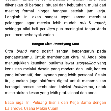
dikenakan di berbagai situasi dan kebutuhan, mulai dari
meeting formal hingga hangout setelah jam kerja.
Langkah ini akan sangat tepat karena membuat
pelanggan agar mereka lebih mudah
mix
&
match
,
sehingga nilai beli per
item
pun meningkat tanpa Anda
perlu memperbanyak varian.
Bangun Citra
Brand
yang Kuat
Citra
brand
yang positif sangat berpengaruh pada
pendapatanmu. Untuk membangun citra ini, Anda bisa
menunjukkan keunikan butikmu lewat
storytelling
yang
konsisten melalui desain yang modern dan unik, konten
yang informatif, dan layanan yang lebih personal. Selain
itu, gunakan juga platform digital untuk menampilkan
berbagai proses pembuatan koleksi
fashion
-mu, untuk
menciptakan kesan yang lebih profesional dan andal.
Baca juga:
Ini Peluang Bisnis dari Kerja Sama dengan
Lalamove, Usaha Makin Cuan!