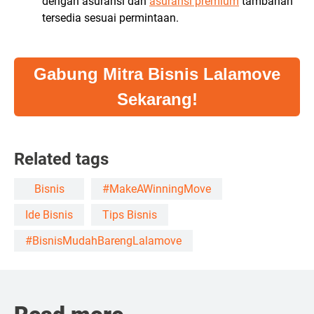
dengan asuransi dan
asuransi premium
tambahan
tersedia sesuai permintaan.
Gabung Mitra Bisnis Lalamove
Sekarang!
Related tags
Bisnis
#MakeAWinningMove
Ide Bisnis
Tips Bisnis
#BisnisMudahBarengLalamove