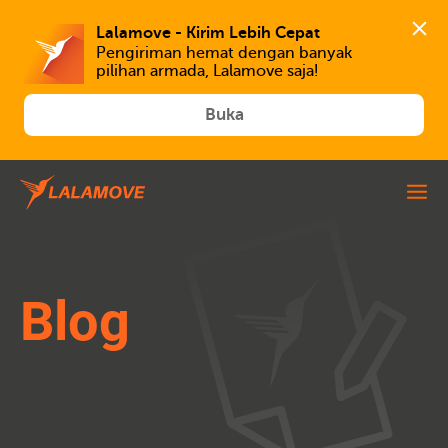
Lalamove - Kirim Lebih Cepat
Pengiriman hemat dengan banyak 
Buka
Blog