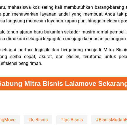
u, mahasiswa kos sering kali membutuhkan barang-barang ti
e pun menawarkan layanan andal yang membuat Anda tak perl
bisa langsung memesan layanan kapan pun, hingga melacak posi
ak, tahun ajaran baru bukanlah sekadar musim ramai pembeli,
bisa dimaknai sebagai kegagalan menjaga kepuasan pelanggan.
ebagai partner logistik dan bergabung menjadi Mitra Bisni
ng serba cepat, akurat, dan efisien, terutama untuk pel
isiensi pengiriman.
abung Mitra Bisnis Lalamove Sekaran
ngMove
Ide Bisnis
Tips Bisnis
#BisnisMudah