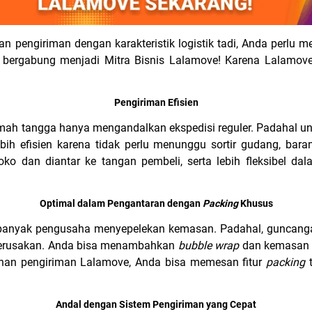
 pengiriman dengan karakteristik logistik tadi, Anda perlu memi
lu bergabung menjadi Mitra Bisnis Lalamove! Karena Lalamov
Pengiriman Efisien
ah tangga hanya mengandalkan ekspedisi reguler. Padahal untu
ebih efisien karena tidak perlu menunggu sortir gudang, baran
oko dan diantar ke tangan pembeli, serta lebih fleksibel d
Optimal dalam Pengantaran dengan
Packing
Khusus
 banyak pengusaha menyepelekan kemasan. Padahal, guncanga
kerusakan. Anda bisa menambahkan
bubble wrap
dan kemasan k
anan pengiriman Lalamove, Anda bisa memesan fitur
packing
Andal dengan Sistem Pengiriman yang Cepat