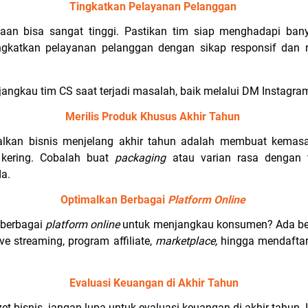
Tingkatkan Pelayanan Pelanggan
taan bisa sangat tinggi. Pastikan tim siap menghadapi ba
gkatkan pelayanan pelanggan dengan sikap responsif dan r
ngkau tim CS saat terjadi masalah, baik melalui DM Instagra
Merilis Produk Khusus Akhir Tahun
alkan bisnis menjelang akhir tahun adalah membuat kemasan
kering. Cobalah buat
packaging
atau varian rasa dengan 
a.
Optimalkan Berbagai
Platform Online
berbagai
platform online
untuk menjangkau konsumen? Ada b
ive streaming, program affiliate,
marketplace,
hingga mendafta
Evaluasi Keuangan di Akhir Tahun
bisnis, jangan lupa untuk evaluasi keuangan di akhir tahun.