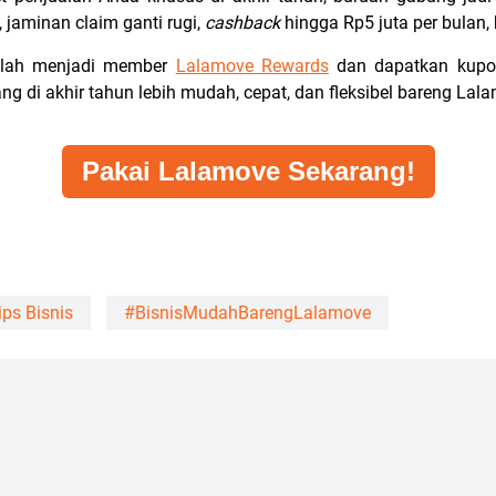
, jaminan claim ganti rugi,
cashback
hingga Rp5 juta per bulan,
telah menjadi member
Lalamove Rewards
dan dapatkan kupon
ang di akhir tahun lebih mudah
, cepat, dan fleksibel bareng Lala
Pakai Lalamove Sekarang!
ips Bisnis
#BisnisMudahBarengLalamove