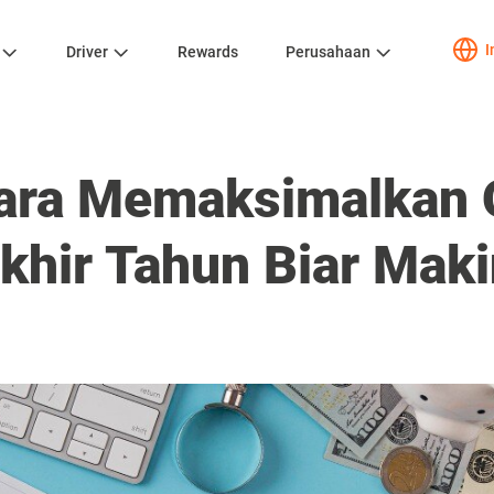
I
Driver
Rewards
Perusahaan
Cara Memaksimalkan
Akhir Tahun Biar Mak