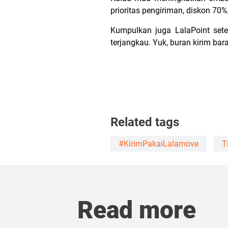
prioritas pengiriman, diskon 70%
Kumpulkan juga LalaPoint se
terjangkau. Yuk, buran kirim bar
Related tags
#KirimPakaiLalamove
T
Read more