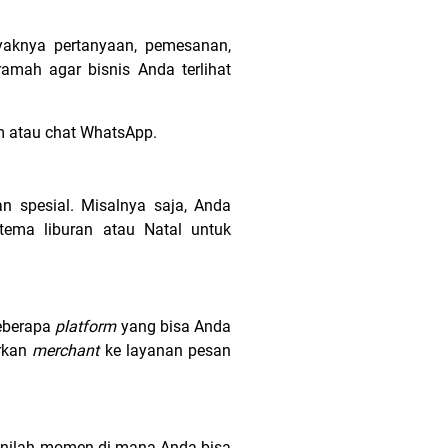
nyaknya pertanyaan, pemesanan,
amah agar bisnis Anda terlihat
m atau chat WhatsApp.
 spesial. Misalnya saja, Anda
tema liburan atau Natal untuk
eberapa
platform
yang bisa Anda
rkan
merchant
ke layanan pesan
 Inilah momen di mana Anda bisa