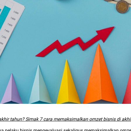
hir tahun? Simak 7 cara memaksimalkan omzet bisnis di akhir 
tnya pelaku bisnis mengevaluasi sekaligus memaksimalkan omze