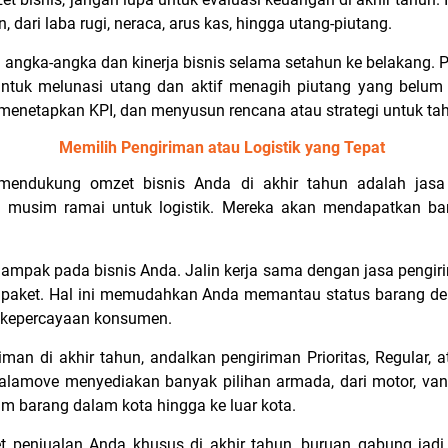
dari laba rugi, neraca, arus kas, hingga utang-piutang.
a angka-angka dan kinerja bisnis selama setahun ke belakang. P
ntuk melunasi utang dan aktif menagih piutang yang belum t
enetapkan KPI, dan menyusun rencana atau strategi untuk tah
Memilih Pengiriman atau Logistik yang Tepat
mendukung omzet bisnis Anda di akhir tahun adalah jasa 
ah musim ramai untuk logistik. Mereka akan mendapatkan bany
dampak pada bisnis Anda. Jalin kerja sama dengan jasa pengir
 paket. Hal ini memudahkan Anda memantau status barang den
n kepercayaan konsumen.
an di akhir tahun, andalkan pengiriman Prioritas, Regular, 
Lalamove menyediakan banyak pilihan armada, dari motor, van,
rim barang dalam kota hingga ke luar kota.
 penjualan Anda khusus di akhir tahun, buruan gabung jad