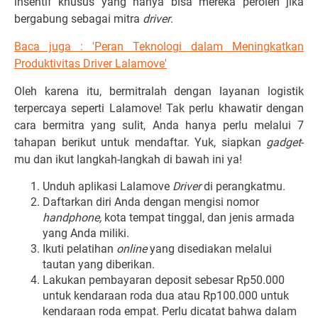
insentif khusus yang hanya bisa mereka peroleh jika
bergabung sebagai mitra
driver
.
Baca juga : 'Peran Teknologi dalam Meningkatkan
Produktivitas Driver Lalamove'
Oleh karena itu, bermitralah dengan layanan logistik
terpercaya seperti Lalamove! Tak perlu khawatir dengan
cara bermitra yang sulit, Anda hanya perlu melalui 7
tahapan berikut untuk mendaftar. Yuk, siapkan
gadget
-
mu dan ikut langkah-langkah di bawah ini ya!
Unduh aplikasi Lalamove
Driver
di perangkatmu.
Daftarkan diri Anda dengan mengisi nomor
handphone,
kota tempat tinggal, dan jenis armada
yang Anda miliki.
Ikuti pelatihan
online
yang disediakan melalui
tautan yang diberikan.
Lakukan pembayaran deposit sebesar Rp50.000
untuk kendaraan roda dua atau Rp100.000 untuk
kendaraan roda empat. Perlu dicatat bahwa dalam