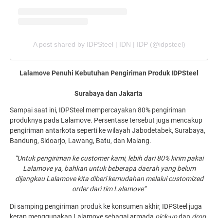
A post shared by IDPSteel | IDN | IDP (@idpsteel)
Lalamove Penuhi Kebutuhan Pengiriman Produk IDPSteel
Surabaya dan Jakarta
Sampai saat ini, IDPSteel mempercayakan 80% pengiriman
produknya pada Lalamove. Persentase tersebut juga mencakup
pengiriman antarkota seperti ke wilayah Jabodetabek, Surabaya,
Bandung, Sidoarjo, Lawang, Batu, dan Malang.
“Untuk pengiriman ke customer kami, lebih dari 80% kirim pakai
Lalamove ya, bahkan untuk beberapa daerah yang belum
dijangkau Lalamove kita diberi kemudahan melalui customized
order dari tim Lalamove”
Di samping pengiriman produk ke konsumen akhir, IDPSteel juga
kerap menggunakan Lalamove sebagai armada
pick-up
dan
drop