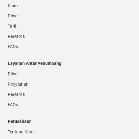
Kirim
Driver
Tarif
Rewards
FAQs
Layanan Antar Penumpang
Driver
Perjalanan
Rewards
FAQs
Perusahaan
Tentang Kami