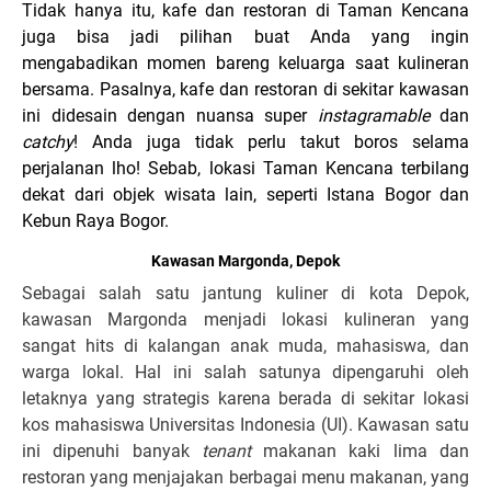
Tidak hanya itu, kafe dan restoran di Taman Kencana
juga bisa jadi pilihan buat Anda yang ingin
mengabadikan momen bareng keluarga saat kulineran
bersama. Pasalnya, kafe dan restoran di sekitar kawasan
ini didesain dengan nuansa super
instagramable
dan
catchy
! Anda juga tidak perlu takut boros selama
perjalanan lho! Sebab, lokasi Taman Kencana terbilang
dekat dari objek wisata lain, seperti Istana Bogor dan
Kebun Raya Bogor.
Kawasan Margonda, Depok
Sebagai salah satu jantung kuliner di kota Depok,
kawasan Margonda menjadi lokasi kulineran yang
sangat hits di kalangan anak muda, mahasiswa, dan
warga lokal. Hal ini salah satunya dipengaruhi oleh
letaknya yang strategis karena berada di sekitar lokasi
kos mahasiswa Universitas Indonesia (UI). Kawasan satu
ini dipenuhi banyak
tenant
makanan kaki lima dan
restoran yang menjajakan berbagai menu makanan, yang