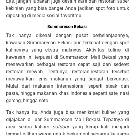
Eits, jangan lupakan juga desain kafe dan restoran super
kekinian yang bisa banget Anda jadikan spot foto untuk
diposting
di media sosial favoritmu!
Summarecon Bekasi
Tak hanya dikenal dengan pusat perbelanjaannya,
kawasan Summarecon Bekasi pun terkenal dengan spot
kulinernya yang ekstra maknyus! Aktivitas kuliner di
kawasan ini terpusat di Summarecon Mall Bekasi yang
menawarkan berbagai restoran cepat saji dan sederet
restoran mewah. Tentunya, restoran-restoran tersebut
menawarkan jenis makanan yang sangat bervariasi.
Mulai dari makanan internasional seperti steak dan
pasta, hingga makanan khas Indonesia seperti sate, nasi
goreng, hingga soto.
Tak hanya itu, Anda juga bisa menikmati kuliner yang
dijajakan di luar Summarecon Mall Bekasi. Tepatnya di
area sentra kuliner
outdoor
yang kerap kali menjadi
tempat pilihan warga untuk berkumpul bersama keluarga