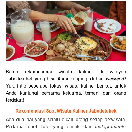
Butuh rekomendasi wisata kuliner di wilayah
Jabodetabek yang bisa Anda kunjungi di hari
weekend
?
Yuk, intip beberapa lokasi wisata kuliner berikut, untuk
Anda kunjungi bersama keluarga, teman, dan orang
terdekat!
Rekomendasi Spot Wisata Kuliner Jabodetabek
Ada dua hal yang selalu dicari orang setiap berwisata.
Pertama, spot foto yang cantik dan
instagramable
.