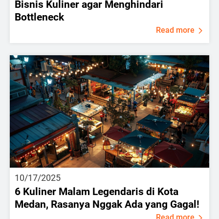
Bisnis Kuliner agar Menghindari
Bottleneck
Read more
10/17/2025
6 Kuliner Malam Legendaris di Kota
Medan, Rasanya Nggak Ada yang Gagal!
Read more