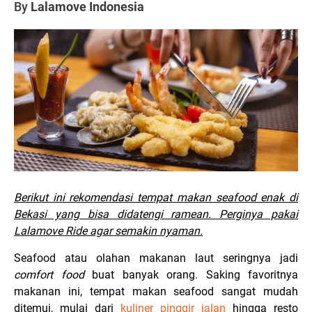
By
Lalamove Indonesia
Berikut ini rekomendasi tempat makan seafood enak di
Bekasi yang bisa didatengi ramean. Perginya pakai
Lalamove Ride agar semakin nyaman.
Seafood
atau olahan makanan laut seringnya jadi
comfort food
buat banyak orang. Saking favoritnya
makanan ini, tempat makan
seafood
sangat mudah
ditemui, mulai dari
kuliner pinggir jalan
hingga resto