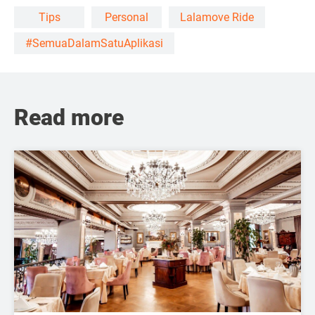
Tips
Personal
Lalamove Ride
#SemuaDalamSatuAplikasi
Read more