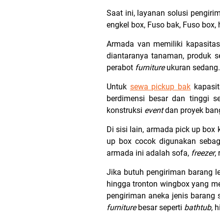
Saat ini, layanan solusi pengir
engkel box, Fuso bak, Fuso box,
Armada van memiliki kapasita
diantaranya tanaman, produk s
perabot
furniture
ukuran sedang.
Untuk
sewa pickup bak
kapasit
berdimensi besar dan tinggi se
konstruksi
event
dan proyek ba
Di sisi lain, armada pick up box 
up box cocok digunakan sebaga
armada ini adalah sofa,
freezer
,
Jika butuh pengiriman barang l
hingga tronton wingbox yang me
pengiriman aneka jenis barang s
furniture
besar seperti
bathtub
, 