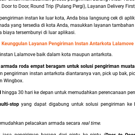
er, Door to Door, Round Trip (Pulang Pergi), Layanan Delivery F
pengiriman instan ke luar kota, Anda bisa langsung cek di ap
armada yang tersedia di kota Anda, masukkan layanan tambahan j
a biaya tersembunyi di luar aplikasi.
Keunggulan Layanan Pengiriman Instan Antarkota Lalamove
n instan Lalamove baik dalam kota maupun antarkota.
n armada roda empat beragam untuk solusi pengiriman muata
n pengiriman instan antarkota diantaranya van, pick up bak, pic
on Wingbox.
l
hingga 30 hari ke depan untuk memudahkan perencanaan pen
ulti-stop
yang dapat digabung untuk solusi pengiriman ke 
emudahkan pelacakan armada secara
real time
.
k jasa pengiriman barang dari pintu ke pintu
(
Door to Door