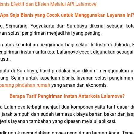
snis Efektif dan Efisien Melalui API Lalamove'
Apa Saja Bisnis yang Cocok untuk Menggunakan Layanan Ini
g, Semarang, Yogyakarta dan Surabaya dikenal sebagai kota 
nan solusi pengiriman menjadi hal yang penting.
 atas kebutuhan pengiriman bagi sektor Industri di Jakarta,
engiriman instan antarkota Lalamove cocok digunakan sebaga
ustri.
patu di Surabaya, hasil produksi bisa dikirim menggunakan 
ng. Selain untuk keperluan bisnis, layanan solusi pengiriman
 barang pindahan rumah
yang aman dan ekonomis.
Berapa Tarif Pengiriman Instan Antarkota Lalamove?
ta Lalamove terbagi menjadi dua komponen yaitu tarif dasar d
al jarak tempuh dan sudah termasuk biaya bahan bakar dan ja
jenis layanan tambahan yang dipesan melalui aplikasi.
ir untuk memudahkan proses pengiriman barang Anda. Terse