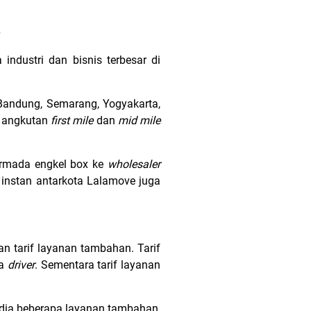
?
industri dan bisnis terbesar di
 Bandung, Semarang, Yogyakarta,
i angkutan
first mile
dan
mid mile
armada engkel box ke
wholesaler
 instan antarkota Lalamove juga
an tarif layanan tambahan. Tarif
sa
driver
. Sementara tarif layanan
dia beberapa layanan tambahan,