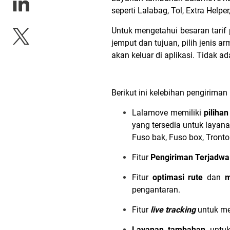
seperti Lalabag, Tol, Extra Help
Untuk mengetahui besaran tarif 
jemput dan tujuan, pilih jenis 
akan keluar di aplikasi. Tidak ad
Berikut ini kelebihan pengirima
Lalamove memiliki
piliha
yang tersedia untuk layana
Fuso bak, Fuso box, Tront
Fitur
Pengiriman Terjadwa
Fitur
optimasi rute
dan
m
pengantaran.
Fitur
live tracking
untuk m
Layanan tambahan
untu