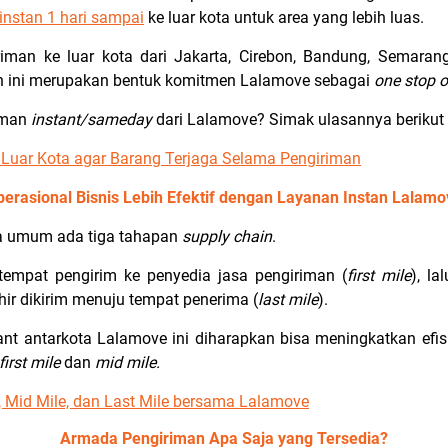
instan 1 hari sampai
ke luar kota untuk area yang lebih luas.
riman ke luar kota dari Jakarta, Cirebon, Bandung, Semarang
n ini merupakan bentuk komitmen Lalamove sebagai
one stop o
riman
instant/sameday
dari Lalamove? Simak ulasannya berikut 
e Luar Kota agar Barang Terjaga Selama Pengiriman
perasional Bisnis Lebih Efektif dengan Layanan Instan Lalamo
ra umum ada tiga tahapan
supply chain
.
 tempat pengirim ke penyedia jasa pengiriman (
first mile
), l
khir dikirim menuju tempat penerima (
last mile
).
nt antarkota Lalamove ini diharapkan bisa meningkatkan efisi
first mile
dan
mid mile.
e, Mid Mile, dan Last Mile bersama Lalamove
Armada Pengiriman Apa Saja yang Tersedia?