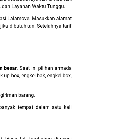
irst, dan Layanan Waktu Tunggu.
likasi Lalamove. Masukkan alamat
ika dibutuhkan. Setelahnya tarif
n besar.
Saat ini pilihan armada
k up box, engkel bak, engkel box,
giriman barang.
banyak tempat dalam satu kali
)
, biaya tol, tambahan dimensi