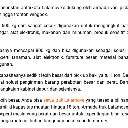
iman instan antarkota Lalamove didukung oleh armada van, pick 
 hingga tronton wingbox.
s 600 kg dan sangat cocok digunakan untuk mengangkut bar
egar, alat elektronik, makanan dan minuman, produk sensitif
asnya mencapai 800 kg dan bisa digunakan sebagai solusi
perti tanaman, alat elektronik, furniture besar, material b
ngunan.
kapasitasnya sedikit lebih besar dari pick up bak, yaitu 1 ton. 
i solusi pengiriman barang perabotan besar dan berat. Ba
 rangkaian kabinet dapur, dan sejenisnya.
ebih besar, Anda bisa
sewa truk Lalamove
yang tersedia piliha
miliki kapasitas muatan hingga 18 ton. Armada truk Lalamove
eperti mesin yang berat dan besar untuk kepentingan bisnis, sep
hingga material bahan bangunan berat seperti marmer.