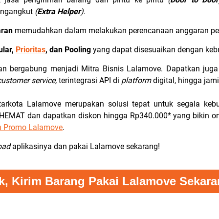
engangkut
(
Extra Helper
)
.
aran
memudahkan dalam melakukan perencanaan anggaran pe
ular,
Prioritas
, dan Pooling
yang dapat disesuaikan dengan keb
an bergabung menjadi Mitra Bisnis Lalamove. Dapatkan juga 
customer service,
terintegrasi API di
platform
digital, hingga ja
tarkota Lalamove merupakan solusi tepat untuk segala kebu
MAT dan dapatkan diskon hingga Rp340.000* yang bikin ongk
 Promo Lalamove
.
oad
aplikasinya dan pakai Lalamove sekarang!
k, Kirim Barang Pakai Lalamove Sekara