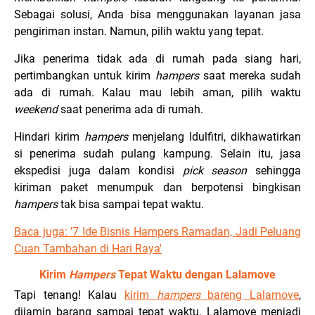
Sebagai solusi, Anda bisa menggunakan layanan jasa
pengiriman instan. Namun, pilih waktu yang tepat.
Jika penerima tidak ada di rumah pada siang hari,
pertimbangkan untuk kirim
hampers
saat mereka sudah
ada di rumah. Kalau mau lebih aman, pilih waktu
weekend
saat penerima ada di rumah.
Hindari kirim
hampers
menjelang Idulfitri, dikhawatirkan
si penerima sudah pulang kampung. Selain itu, jasa
ekspedisi juga dalam kondisi
pick season
sehingga
kiriman paket menumpuk dan berpotensi bingkisan
hampers
tak bisa sampai tepat waktu.
Baca juga: '
7 Ide Bisnis Hampers Ramadan, Jadi Peluang
Cuan Tambahan di Hari Raya'
Kirim
Hampers
Tepat Waktu dengan Lalamove
Tapi tenang! Kalau
kirim
hampers
bareng Lalamove
,
dijamin barang sampai tepat waktu. Lalamove menjadi