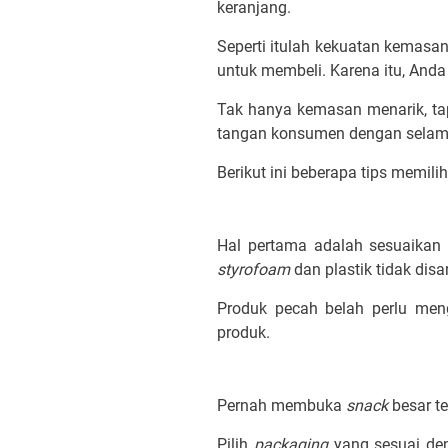
keranjang.
Seperti itulah kekuatan kemas
untuk membeli. Karena itu, And
Tak hanya kemasan menarik, ta
tangan konsumen dengan selam
Berikut ini beberapa tips memi
Hal pertama adalah sesuaikan 
styrofoam
dan plastik tidak d
Produk pecah belah perlu men
produk.
Pernah membuka
snack
besar te
Pilih
packaging
yang sesuai den