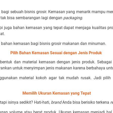
an bagi sebuah bisnis grosir. Kemasan yang menarik mampu m
a tak bisa sembarangan lagi dengan
packaging
.
pi juga bahan kemasan yang tepat dapat menjaga kualitas pr
at.
lih bahan kemasan bagi bisnis grosir makanan dan minuman.
Pilih Bahan Kemasan Sesuai dengan Jenis Produk
bentuk dan material kemasan dengan jenis produk. Sebagai
isarankan untuk menyimpan jenis makanan karena berbahaya un
ggunakan material kokoh agar tak mudah rusak. Jadi pili
Memilih Ukuran Kemasan yang Tepat
tapi isinya sedikit? Hati-hati,
brand
Anda bisa berisiko terkena
r
gan volume atau berat produk. Ukuran kemasan menjadi hal p