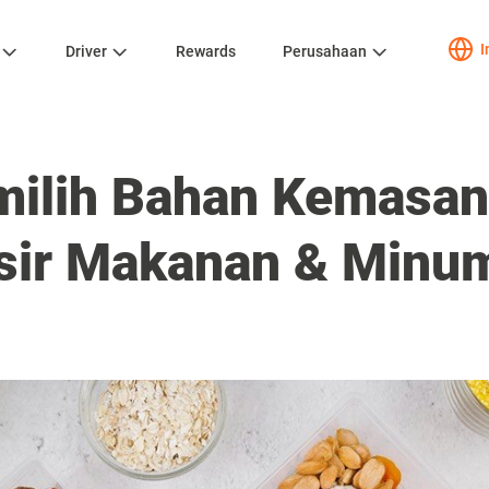
I
Driver
Rewards
Perusahaan
milih Bahan Kemasan
osir Makanan & Minu