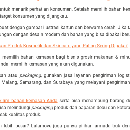
 untuk menarik perhatian konsumen. Setelah memilih bahan ke
target konsumen yang dijangkau.
buat dengan gambar ilustrasi kartun dan berwarna cerah. Jika
kungan dengan desain modern dan bahan yang bisa dipakai ber
san Produk Kosmetik dan Skincare yang Paling Sering Dipakai'
ps memilih bahan kemasan bagi bisnis grosir makanan & mi
andai memilih kemasan yang akan digunakan.
san atau
packaging,
gunakan jasa layanan pengiriman logist
, Malang, Semarang, dan Surabaya yang melayani pengiriman
kirim bahan kemasan Anda
serta bisa menampung barang de
bisa melindungi
packaging
produk dari paparan debu dan kotor
usak kualitas produk.
 lebih besar? Lalamove juga punya pilihan armada truk den