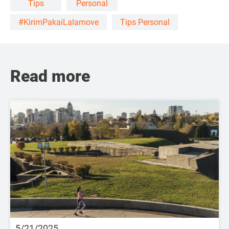
Tips
Personal
#KirimPakaiLalamove
Tips Personal
Read more
5/21/2025