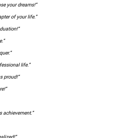
hase your dreams!”
ter of your life.”
aduation!”
e.”
quer.”
ssional life.”
s proud!”
re!”
s achievement.”
alized!”