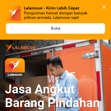
Lalamove - Kirim Lebih Cepat
Pengiriman hemat dengan banyak 
Buka
Jasa Angkut
Barang Pindahan