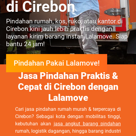
di Cirebon
Pindahan rumah, kos, ruko, atau kantor di
Cirebon kini jauh lebih praktis dengan
layanan kirim barang instan Lalamove. Siap
bantu 24 jam!
Pindahan Pakai Lalamove!
Jasa Pindahan Praktis &
Cepat di Cirebon dengan
Lalamove
Cari jasa pindahan rumah murah & terpercaya di
Cirebon? Sebagai kota dengan mobilitas tinggi,
kebutuhan akan
jasa angkut barang pindahan
rumah, logistik dagangan, hingga barang industri