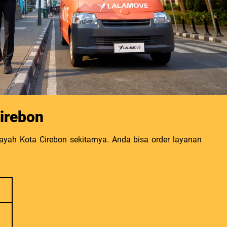
irebon
yah Kota Cirebon sekitarnya. Anda bisa order layanan