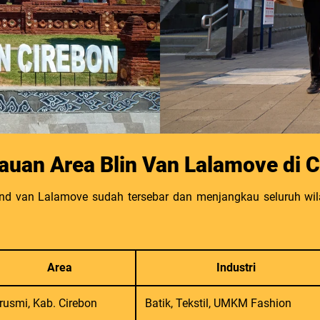
auan Area Blin Van Lalamove di C
d van Lalamove sudah tersebar dan menjangkau seluruh wila
Area
Industri
rusmi, Kab. Cirebon
Batik, Tekstil, UMKM Fashion