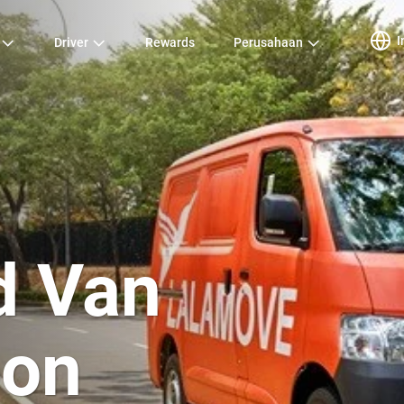
I
Driver
Rewards
Perusahaan
d Van
bon