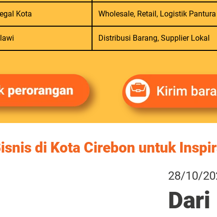
egal Kota
Wholesale, Retail, Logistik Pantura
lawi
Distribusi Barang, Supplier Lokal
Bisnis di Kota Cirebon untuk Inspi
24/06/20
16/11/20
29/10/20
28/10/20
24/06/20
16/11/20
Lala
Usah
Kiri
Dari
Lala
Usah