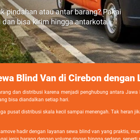
uk pindahan atau antar barang? Pakai
 dan bisa kirim hingga antarkota.
wa Blind Van di Cirebon dengan
arang dan distribusi karena menjadi penghubung antara Jawa
ng bisa diandalkan setiap hari.
ingga pusat distribusi skala kecil sampai menengah. Tak heran
move hadir dengan layanan sewa blind van yang praktis, mura
ai jenis barang dengan volume ringan hingga sedang, seperti p