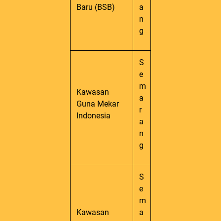
Baru (BSB)
a
n
g
S
e
m
Kawasan
a
Guna Mekar
r
Indonesia
a
n
g
S
e
m
Kawasan
a