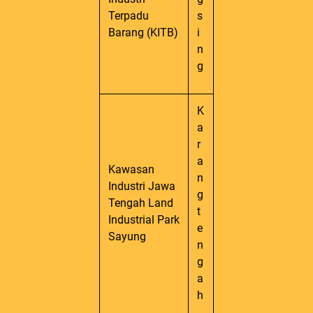
Terpadu
s
Barang (KITB)
i
n
g
K
a
r
a
Kawasan
n
Industri Jawa
g
Tengah Land
t
Industrial Park
e
Sayung
n
g
a
h