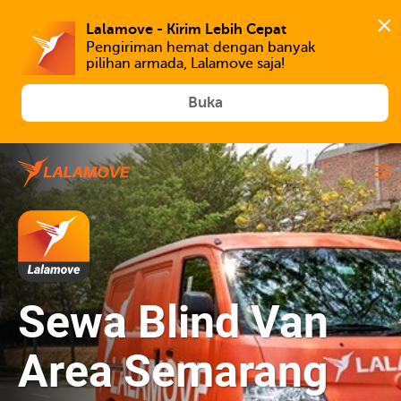
Lalamove - Kirim Lebih Cepat
Pengiriman hemat dengan banyak 
Buka
Sewa Blind Van
Area Semarang