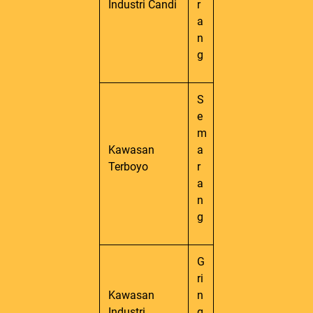
Industri Candi
r
a
n
g
S
e
m
Kawasan
a
Terboyo
r
a
n
g
G
ri
Kawasan
n
Industri
g