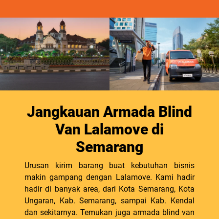
Jangkauan Armada Blind
Van Lalamove di
Semarang
Urusan kirim barang buat kebutuhan bisnis
makin gampang dengan Lalamove. Kami hadir
hadir di banyak area, dari Kota Semarang, Kota
Ungaran, Kab. Semarang, sampai Kab. Kendal
dan sekitarnya. Temukan juga armada blind van