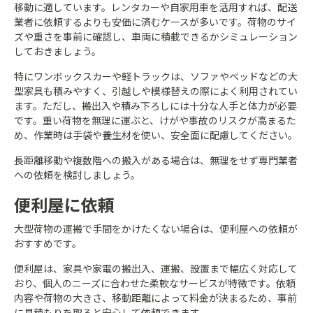
移動に適しています。レンタカーや自家用車を活用すれば、配送
業者に依頼するよりも安価に済むケースが多いです。荷物のサイ
ズや重さを事前に確認し、車両に積載できるかシミュレーション
しておきましょう。
特にワンボックスカーや軽トラックは、ソファやベッドなどの大
型家具も積みやすく、引越しや模様替えの際によく利用されてい
ます。ただし、搬出入や積み下ろしには十分な人手と体力が必要
です。重い荷物を無理に運ぶと、けがや事故のリスクが高まるた
め、作業時は手袋や養生材を使い、安全面に配慮してください。
長距離移動や複数階への搬入がある場合は、無理をせず専門業者
への依頼を検討しましょう。
便利屋に依頼
大型荷物の運搬で手間をかけたくない場合は、便利屋への依頼が
おすすめです。
便利屋は、家具や家電の搬出入、運搬、設置まで幅広く対応して
おり、個人のニーズに合わせた柔軟なサービスが特徴です。依頼
内容や荷物の大きさ、移動距離によって料金が決まるため、事前
に見積もりを取ると安心して依頼できます。