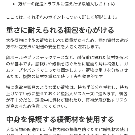
万が一の配送トラブルに備えた保険加入もおすすめ
ここでは、それぞれのポイントについて詳しく解説します。
重さに耐えられる梱包を心がける
大型荷物は小型の荷物と比べて重量があるため、梱包資材の選び
方や梱包方法が配送の安全性を大きく左右します。
段ボールやプラスチックケースなど、耐荷重に優れた資材を選ぶ
のが基本です。底抜けや破損を防ぐために底面や角は補強し、ガ
ムテープやバンドでしっかり固定します。荷物の重さを分散させ
るため、複数の資材を重ねて使う工夫も効果的です。
特に家電や家具のような重い荷物は、持ち手部分を補強し、持ち
上げやすい形に整えておくと搬出入がスムーズに進みます。梱包
が不十分だと、運搬中に資材が破れたり、荷物が飛び出すリスク
が高まるため注意してください。
中身を保護する緩衝材を使用する
大型荷物の配送では、荷物内部の損傷を防ぐために緩衝材の使用