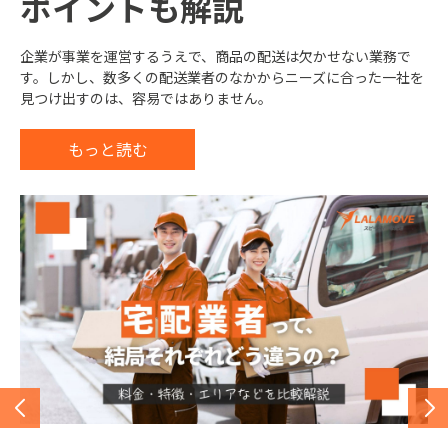
事前に確認しておきたいポ
ク便サービスを徹底比較！
イズの目安や配送時のポイ
事前に確認しておきたいポ
丈夫？翌日到着で発送する
ポイントも解説
で徹底比較！
丈夫？翌日到着で発送する
イントと活躍する4つのケー
都内利用のメリット・デメ
ントを解説
イントと活躍する4つのケー
方法や到着日数を解説
方法や到着日数を解説
企業が事業を運営するうえで、商品の配送は欠かせない業務で
宅配サービスの利用を検討するとき、少しでも安く荷物を送りた
スを解説
リットを解説
スを解説
す。しかし、数多くの配送業者のなかからニーズに合った一社を
いと考えるのは当然のことです。
大型荷物を配送したいとき、どうやって運べばよいのか・どの
郵便物を次の日に届けたいものの、何時までに出せば間に合うの
郵便物を次の日に届けたいものの、何時までに出せば間に合うの
見つけ出すのは、容易ではありません。
サービスが使えるのか、と悩む方は少なくありません。
かと悩んでいる方は少なくないでしょう。翌日配達は時間との戦
かと悩んでいる方は少なくないでしょう。翌日配達は時間との戦
もっと読む
納期ギリギリの荷物をすぐに送りたい、宅配便の受け付けが締め
今日中に荷物を送りたい、納期ギリギリの書類を届けたいという
納期ギリギリの荷物をすぐに送りたい、宅配便の受け付けが締め
いです。締め切り時刻に間に合わなければ、翌日に届けられませ
いです。締め切り時刻に間に合わなければ、翌日に届けられませ
もっと読む
切ってしまったため依頼できる場所を探している、というときに
時にバイク便の利用を検討した経験はないでしょうか。特に交通
切ってしまったため依頼できる場所を探している、というときに
ん。
ん。
もっと読む
バイク便の利用を検討するでしょう。
渋滞が懸念される東京都内でのバイク便は、個人利用だけでな
バイク便の利用を検討するでしょう。
く、ビジネスシーンでも大きく活躍してくれるでしょう。
もっと読む
もっと読む
もっと読む
もっと読む
もっと読む