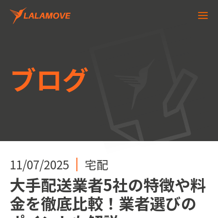
ブログ
4/03/2025
15/08/2025
14/08/2025
11/07/2025
4/06/2025
2/05/2025
4/03/2025
15/08/2025
即時配送
宅配
即時配送
宅配
郵便物を次の日に届けたい
大手配送業者5社の特徴や料
送料の安い宅配サービスは
郵便物を次の日に届けたい
tab-4-delivery(Japanese)
tab-4-delivery(Japanese)
tab-4-delivery(Japanese)
tab-4-delivery(Japanese)
バイク便を手配する流れや
東京都内で利用可能なバイ
大型荷物の配送方法は？サ
バイク便を手配する流れや
場合は何時までに出せば大
金を徹底比較！業者選びの
どこ？サイズ別ランキング
場合は何時までに出せば大