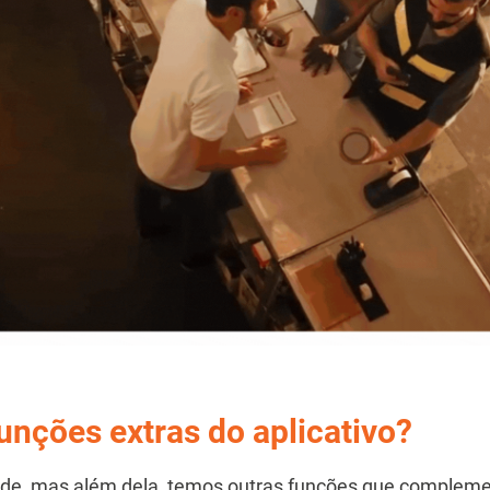
unções extras do aplicativo?
dade, mas além dela, temos outras funções que compleme