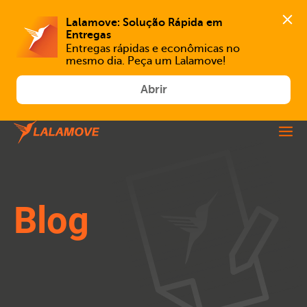
Lalamove: Solução Rápida em 
Entregas
Entregas rápidas e econômicas no 
mesmo dia. Peça um Lalamove!
Abrir
Blog