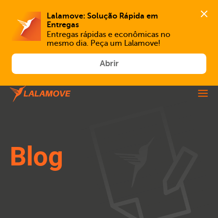
Lalamove: Solução Rápida em 
Entregas
Entregas rápidas e econômicas no 
mesmo dia. Peça um Lalamove!
Abrir
Blog