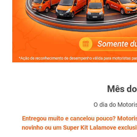
Mês do
O dia do Motori
Entregou muito e cancelou pouco? Motori
novinho ou um Super Kit Lalamove exclusiv