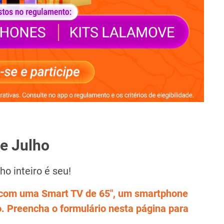
e Julho
o inteiro é seu!
s com uma Smart TV de 65", um smartphone
o. Preencha o formulário nesta página para