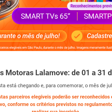
s Motoras Lalamove: de 01 a 31 d
sta está chegando e, para comemorar, o mês de julh
stas parceiros elegíveis poderão ser reconhecido
o, conforme os critérios previstos no regulament
realizar sua inscrição.