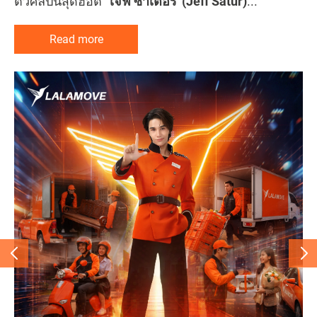
ตัวศิลปินสุดฮอต
“เจฟ ซาเตอร์”
(Jeff Satur)
...
Read more
Read more
Read more