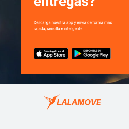
entregas?
Descarga nuestra app y envía de forma más
rápida, sencilla e inteligente.