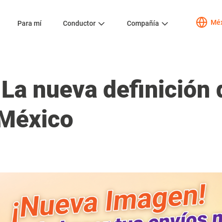
Méx
Para mí
Conductor
Compañía
La nueva definición 
 México